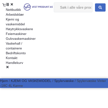
0
Nettbutikk
Arbeidsklær
Kjemi og
vaskemiddel
Høytrykksvaskere
Feiemaskiner
Gulvvaskemaskiner
Vaskehall /
containere
Bedriftskonto
Kontakt
Handlekurv
Hjem
/
KJEMI OG VASKEMIDDEL
/
Spylervæske
/ Spylervæske Vinter
-18C 4L Kanne