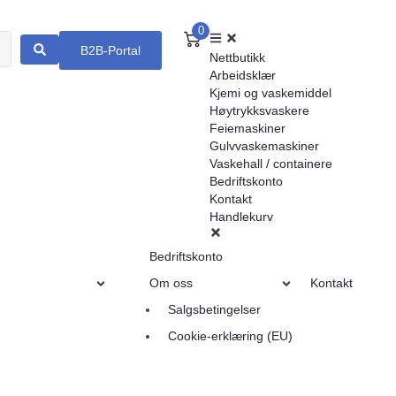
0
B2B-Portal
Nettbutikk
Arbeidsklær
Kjemi og vaskemiddel
Høytrykksvaskere
Feiemaskiner
Gulvvaskemaskiner
Vaskehall / containere
Bedriftskonto
Kontakt
Handlekurv
Bedriftskonto
Om oss
Kontakt
Salgsbetingelser
Cookie-erklæring (EU)