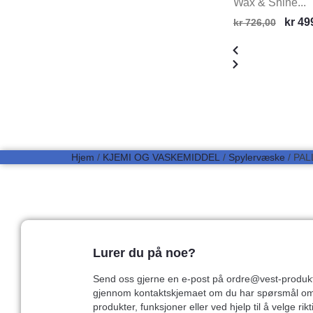
Wax & Shine...
kr
49
kr
726,00
Hjem
/
KJEMI OG VASKEMIDDEL
/
Spylervæske
/ PAL
Lurer du på noe?
Send oss gjerne en e-post på ordre@vest-produkt
gjennom kontaktskjemaet om du har spørsmål o
produkter, funksjoner eller ved hjelp til å velge rikt