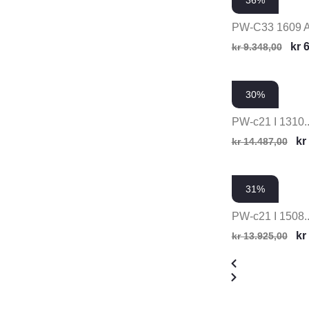
36%
PW-C33 1609 
kr
6
kr
9.348,00
30%
PW-c21 I 1310..
kr
kr
14.487,00
31%
PW-c21 I 1508..
kr
kr
13.925,00