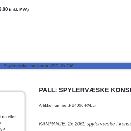
9,00
(inkl. MVA)
L: Spylervæske konsentrat -65C, 2x 206L
PALL: SPYLERVÆSKE KONSEN
Artikkelnummer:
FB4096-PALL-
.no eller
m
KAMPANJE: 2x 206L spylervæske i konsent
ige