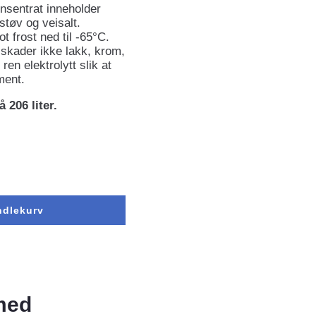
nsentrat inneholder
 støv og veisalt.
 frost ned til -65°C.
skader ikke lakk, krom,
ren elektrolytt slik at
ment.
 206 liter.
ndlekurv
med