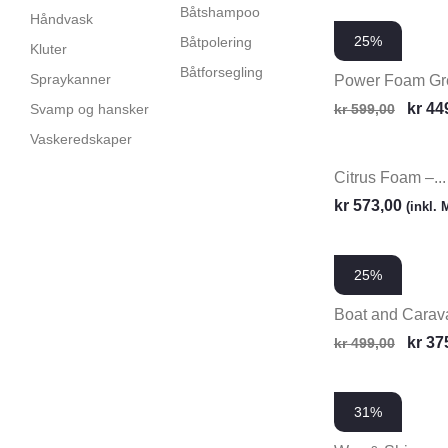
Båtshampoo
Håndvask
25%
Båtpolering
Kluter
Båtforsegling
Spraykanner
Power Foam Gre
kr
44
Svamp og hansker
kr
599,00
Vaskeredskaper
Citrus Foam –...
kr
573,00
(inkl.
25%
Boat and Carava
kr
37
kr
499,00
31%