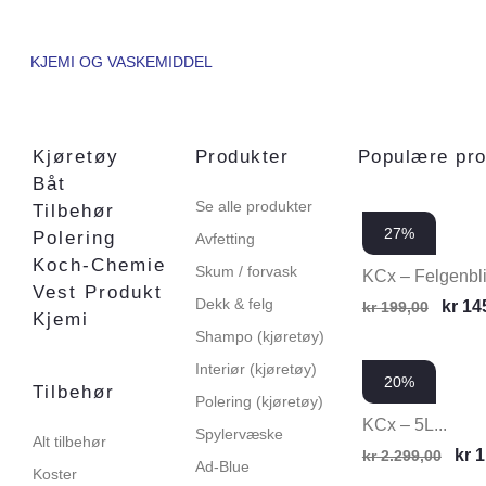
KJEMI OG VASKEMIDDEL
Kjøretøy
Produkter
Populære pro
Båt
Se alle produkter
Tilbehør
27%
Polering
Avfetting
Koch-Chemie
Skum / forvask
KCx – Felgenblit
Vest Produkt
Dekk & felg
kr
14
kr
199,00
Kjemi
Shampo (kjøretøy)
Interiør (kjøretøy)
20%
Tilbehør
Polering (kjøretøy)
KCx – 5L...
Spylervæske
Alt tilbehør
kr
1
kr
2.299,00
Ad-Blue
Koster