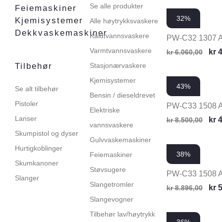
Se alle produkter
Feiemaskiner
32%
Kjemisystemer
Alle høytrykksvaskere
Dekkvaskemaskiner
Kaldtvannsvaskere
PW-C32 1307 
Varmtvannsvaskere
kr
4
kr
6.060,00
Tilbehør
Stasjonærvaskere
Kjemisystemer
43%
Se alt tilbehør
Bensin / dieseldrevet
Pistoler
PW-C33 1508 
Elektriske
Lanser
kr
4
kr
8.500,00
vannsvaskere
Skumpistol og dyser
Gulvvaskemaskiner
Hurtigkoblinger
38%
Feiemaskiner
Skumkanoner
Støvsugere
PW-C33 1508 
Slanger
Slangetromler
kr
5
kr
8.896,00
Slangevogner
Tilbehør lav/høytrykk