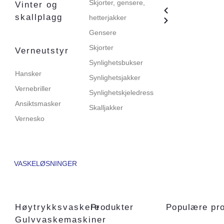
Skjorter, gensere,
Vinter og
skallplagg
hetterjakker
Gensere
Skjorter
Verneutstyr
Synlighetsbukser
Hansker
Synlighetsjakker
Vernebriller
Synlighetskjeledress
Ansiktsmasker
Skalljakker
Vernesko
VASKELØSNINGER
Høytrykksvaskere
Produkter
Populære pr
Gulvvaskemaskiner