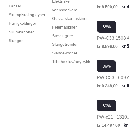
Elektriske
Lanser
kr
4
kr
8.500,00
vannsvaskere
Skumpistol og dyser
Gulvvaskemaskiner
Hurtigkoblinger
38%
Feiemaskiner
Skumkanoner
Støvsugere
PW-C33 1508 
Slanger
Slangetromler
kr
5
kr
8.896,00
Slangevogner
Tilbehør lav/høytrykk
36%
PW-C33 1609 
kr
6
kr
9.348,00
30%
PW-c21 I 1310..
kr
kr
14.487,00