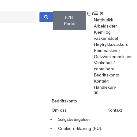
0
B2B-
Nettbutikk
Portal
Arbeidsklær
Kjemi og
vaskemiddel
Høytrykksvaskere
Feiemaskiner
Gulvvaskemaskiner
Vaskehall /
containere
Bedriftskonto
Kontakt
Handlekurv
Bedriftskonto
Om oss
Kontakt
Salgsbetingelser
Cookie-erklæring (EU)