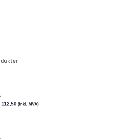
odukter
A
.112,50
(inkl. MVA)
A