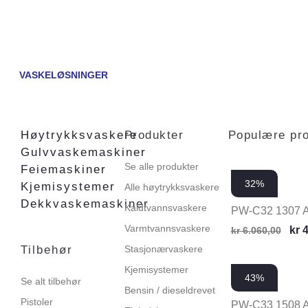
VASKELØSNINGER
Høytrykksvaskere
Produkter
Populære pr
Gulvvaskemaskiner
Se alle produkter
Feiemaskiner
32%
Kjemisystemer
Alle høytrykksvaskere
Dekkvaskemaskiner
Kaldtvannsvaskere
PW-C32 1307 
Varmtvannsvaskere
kr
4
kr
6.060,00
Tilbehør
Stasjonærvaskere
Kjemisystemer
43%
Se alt tilbehør
Bensin / dieseldrevet
Pistoler
PW-C33 1508 