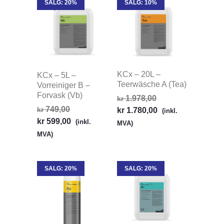
SALG: 20%
SALG: 10%
KCx – 20L –
KCx – 5L –
Teerwäsche A (Tea)
Vorreiniger B –
Forvask (Vb)
1.978,00
kr
749,00
kr
kr
1.780,00
(inkl.
kr
599,00
(inkl.
MVA)
MVA)
SALG: 20%
SALG: 20%