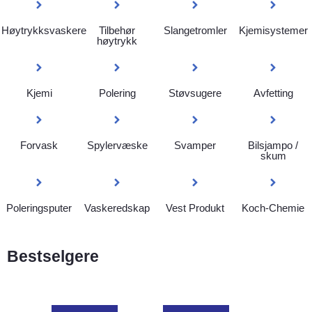
Høytrykksvaskere
Tilbehør
Slangetromler
Kjemisystemer
høytrykk
Kjemi
Polering
Støvsugere
Avfetting
Forvask
Spylervæske
Svamper
Bilsjampo /
skum
Poleringsputer
Vaskeredskap
Vest Produkt
Koch-Chemie
Bestselgere