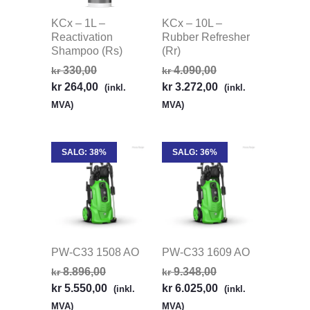
KCx – 1L –
KCx – 10L –
Reactivation
Rubber Refresher
Shampoo (Rs)
(Rr)
330,00
4.090,00
kr
kr
kr
264,00
kr
3.272,00
(inkl.
(inkl.
MVA)
MVA)
SALG: 38%
SALG: 36%
PW-C33 1508 AO
PW-C33 1609 AO
8.896,00
9.348,00
kr
kr
kr
5.550,00
kr
6.025,00
(inkl.
(inkl.
MVA)
MVA)