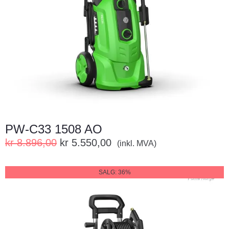
PW-C33 1508 AO
kr
8.896,00
kr
5.550,00
(inkl. MVA)
SALG: 36%