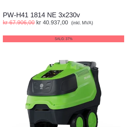
PW-H41 1814 NE 3x230v
kr
67.906,00
kr
40.937,00
(inkl. MVA)
SALG: 37%