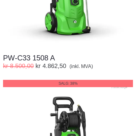
PW-C33 1508 A
kr
8.500,00
kr
4.862,50
(inkl. MVA)
SALG: 38%