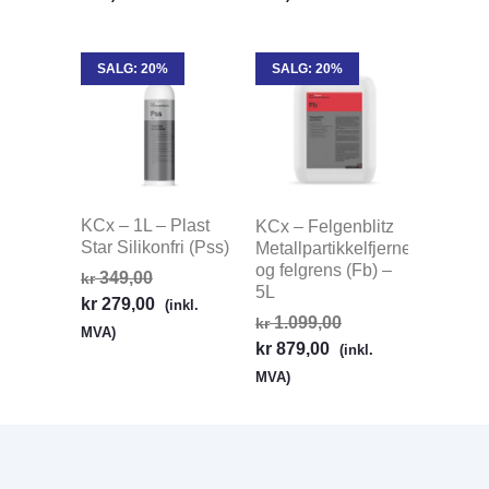
SALG: 20%
SALG: 20%
KCx – 1L – Plast
KCx – Felgenblitz
Star Silikonfri (Pss)
Metallpartikkelfjerner
og felgrens (Fb) –
349,00
kr
5L
kr
279,00
(inkl.
1.099,00
kr
MVA)
kr
879,00
(inkl.
MVA)