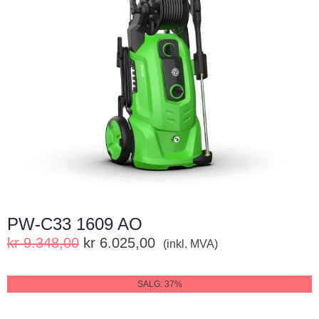
PW-C33 1609 AO
kr
9.348,00
kr
6.025,00
(inkl. MVA)
SALG: 37%