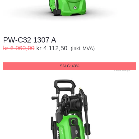
PW-C32 1307 A
kr
6.060,00
kr
4.112,50
(inkl. MVA)
SALG: 43%