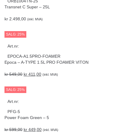
ORB1004TN-25
Transnet C Super – 25L
kr
2.498,00
(inkl. MVA)
SALG: 25%
Art.nr:
EPOCA-A1.5PRO-FOAMER
Epoca – A-TYPE 1.5L PRO FOAMER VITON
kr
549,00
kr
411,00
(inkl. MVA)
SALG: 25%
Art.nr:
PFG-5
Power Foam Green – 5
kr
599,00
kr
449,00
(inkl. MVA)