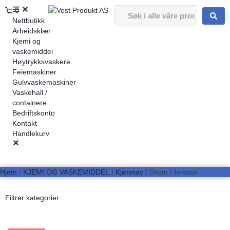
0
Nettbutikk
Arbeidsklær
Kjemi og
vaskemiddel
Høytrykksvaskere
Feiemaskiner
Gulvvaskemaskiner
Vaskehall /
containere
Bedriftskonto
Kontakt
Handlekurv
Hjem
/
KJEMI OG VASKEMIDDEL
/
Kjøretøy
/ Skum / forvask
Filtrer kategorier