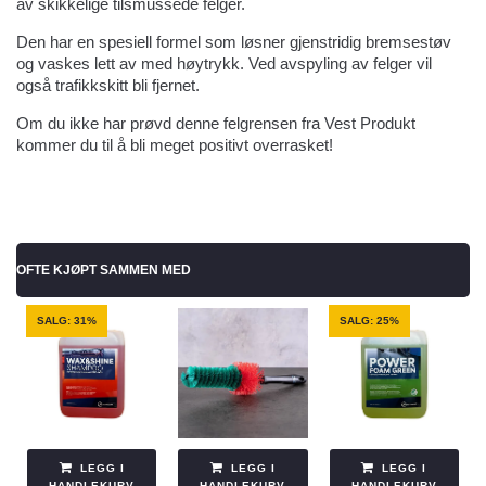
av skikkelige tilsmussede felger.
Den har en spesiell formel som løsner gjenstridig bremsestøv
og vaskes lett av med høytrykk. Ved avspyling av felger vil
også trafikkskitt bli fjernet.
Om du ikke har prøvd denne felgrensen fra Vest Produkt
kommer du til å bli meget positivt overrasket!
OFTE KJØPT SAMMEN MED
SALG: 31%
SALG: 25%
LEGG I
LEGG I
LEGG I
HANDLEKURV
HANDLEKURV
HANDLEKURV