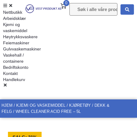
0
Nettbutikk
Arbeidsklær
Kjemi og
vaskemiddel
Høytrykksvaskere
Feiemaskiner
Gulvvaskemaskiner
Vaskehall /
containere
Bedriftskonto
Kontakt
Handlekurv
HJEM
/
KJEMI OG VASKEMIDDEL
/
KJØRETØY
/
DEKK &
FELG
/ WHEEL CLEANER ACID FREE – 5L