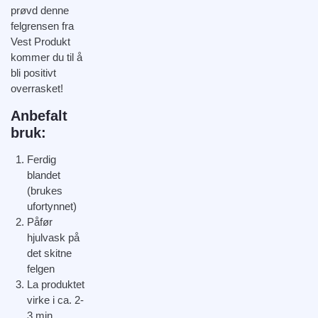
prøvd denne
felgrensen fra
Vest Produkt
kommer du til å
bli positivt
overrasket!
Anbefalt
bruk:
Ferdig
blandet
(brukes
ufortynnet)
Påfør
hjulvask på
det skitne
felgen
La produktet
virke i ca. 2-
3 min.