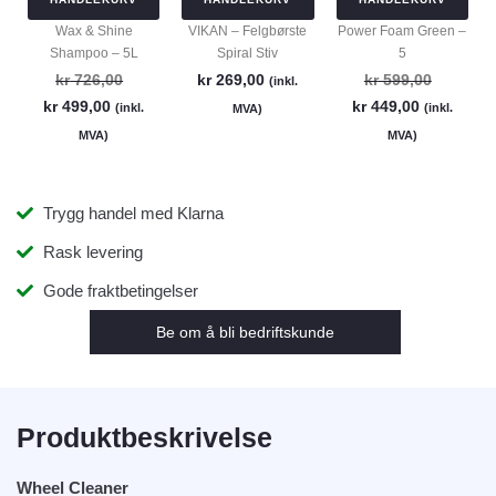
Wax & Shine
VIKAN – Felgbørste
Power Foam Green –
Shampoo – 5L
Spiral Stiv
5
kr
726,00
kr
269,00
kr
599,00
(inkl.
kr
499,00
kr
449,00
(inkl.
(inkl.
MVA)
MVA)
MVA)
Trygg handel med Klarna
Rask levering
Gode fraktbetingelser
Be om å bli bedriftskunde
Produktbeskrivelse
Wheel Cleaner