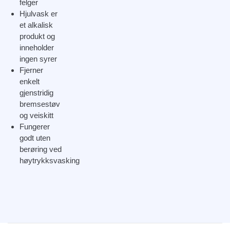
felger
Hjulvask er
et alkalisk
produkt og
inneholder
ingen syrer
Fjerner
enkelt
gjenstridig
bremsestøv
og veiskitt
Fungerer
godt uten
berøring ved
høytrykksvasking