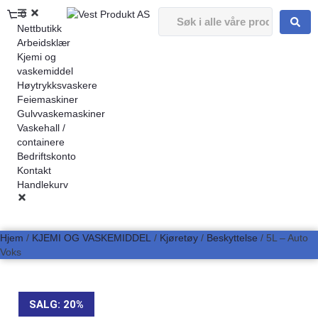
0
Nettbutikk
Arbeidsklær
Kjemi og
vaskemiddel
Høytrykksvaskere
Feiemaskiner
Gulvvaskemaskiner
Vaskehall /
containere
Bedriftskonto
Kontakt
Handlekurv
Hjem
/
KJEMI OG VASKEMIDDEL
/
Kjøretøy
/
Beskyttelse
/ 5L – Auto
Voks
SALG: 20%