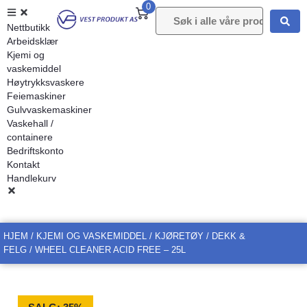
0
Nettbutikk
Arbeidsklær
Kjemi og
vaskemiddel
Høytrykksvaskere
Feiemaskiner
Gulvvaskemaskiner
Vaskehall /
containere
Bedriftskonto
Kontakt
Handlekurv
HJEM
/
KJEMI OG VASKEMIDDEL
/
KJØRETØY
/
DEKK &
FELG
/ WHEEL CLEANER ACID FREE – 25L