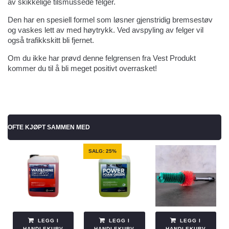
av skikkelige tilsmussede felger.
Den har en spesiell formel som løsner gjenstridig bremsestøv
og vaskes lett av med høytrykk. Ved avspyling av felger vil
også trafikkskitt bli fjernet.
Om du ikke har prøvd denne felgrensen fra Vest Produkt
kommer du til å bli meget positivt overrasket!
OFTE KJØPT SAMMEN MED
SALG: 25%
LEGG I
LEGG I
LEGG I
HANDLEKURV
HANDLEKURV
HANDLEKURV