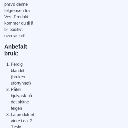
prøvd denne
felgrensen fra
Vest Produkt
kommer du til å
bli positivt
overrasket!
Anbefalt
bruk:
Ferdig
blandet
(brukes
ufortynnet)
Påfør
hjulvask på
det skitne
felgen
La produktet
virke i ca. 2-
3 min.