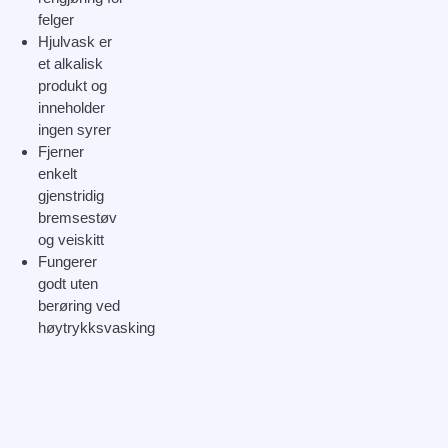
felger
Hjulvask er
et alkalisk
produkt og
inneholder
ingen syrer
Fjerner
enkelt
gjenstridig
bremsestøv
og veiskitt
Fungerer
godt uten
berøring ved
høytrykksvasking