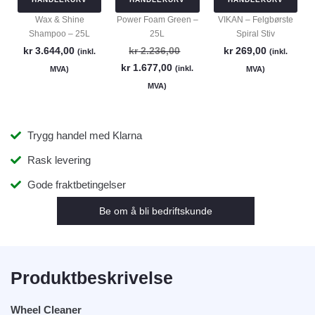
Wax & Shine
Power Foam Green –
VIKAN – Felgbørste
Shampoo – 25L
25L
Spiral Stiv
kr
3.644,00
kr
2.236,00
kr
269,00
(inkl.
(inkl.
kr
1.677,00
(inkl.
MVA)
MVA)
MVA)
Trygg handel med Klarna
Rask levering
Gode fraktbetingelser
Be om å bli bedriftskunde
Produktbeskrivelse
Wheel Cleaner