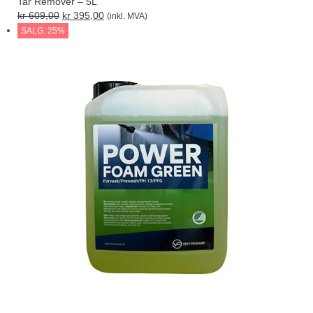
Tar Remover – 5L
kr
609,00
kr
395,00
(inkl. MVA)
SALG: 25%