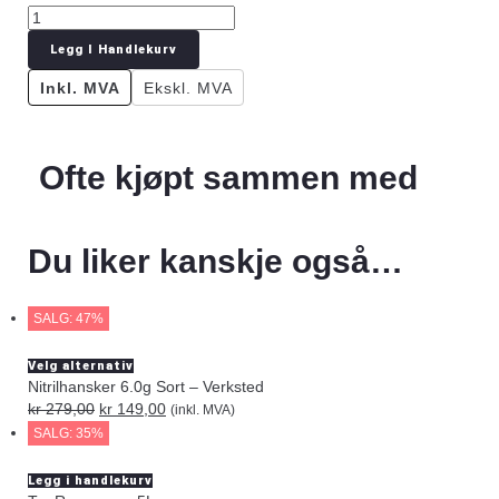
Legg I Handlekurv
Inkl. MVA
Ekskl. MVA
Ofte kjøpt sammen med
Du liker kanskje også…
SALG: 47%
Velg alternativ
Nitrilhansker 6.0g Sort – Verksted
kr
279,00
kr
149,00
(inkl. MVA)
SALG: 35%
Legg i handlekurv