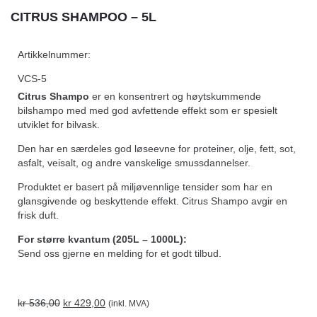
CITRUS SHAMPOO – 5L
Artikkelnummer:
VCS-5
Citrus Shampo
er en konsentrert og høytskummende
bilshampo med med god avfettende effekt som er spesielt
utviklet for bilvask.
Den har en særdeles god løseevne for proteiner, olje, fett, sot,
asfalt, veisalt, og andre vanskelige smussdannelser.
Produktet er basert på miljøvennlige tensider som har en
glansgivende og beskyttende effekt. Citrus Shampo avgir en
frisk duft.
For større kvantum (205L – 1000L):
Send oss gjerne en melding for et godt tilbud.
kr
536,00
kr
429,00
(inkl. MVA)