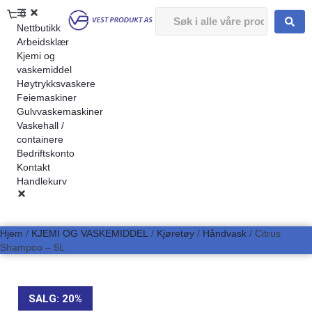
0
Nettbutikk
Arbeidsklær
Kjemi og
vaskemiddel
Høytrykksvaskere
Feiemaskiner
Gulvvaskemaskiner
Vaskehall /
containere
Bedriftskonto
Kontakt
Handlekurv
Hjem
/
KJEMI OG VASKEMIDDEL
/
Kjøretøy
/
Håndvask
/ Citrus
Shampoo – 5L
SALG: 20%