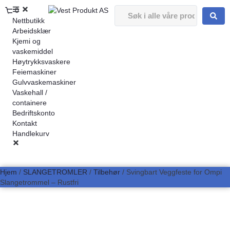
0
Nettbutikk
Arbeidsklær
Kjemi og
vaskemiddel
Høytrykksvaskere
Feiemaskiner
Gulvvaskemaskiner
Vaskehall /
containere
Bedriftskonto
Kontakt
Handlekurv
Hjem
/
SLANGETROMLER
/
Tilbehør
/ Svingbart Veggfeste for Ompi
Slangetrommel – Rustfri