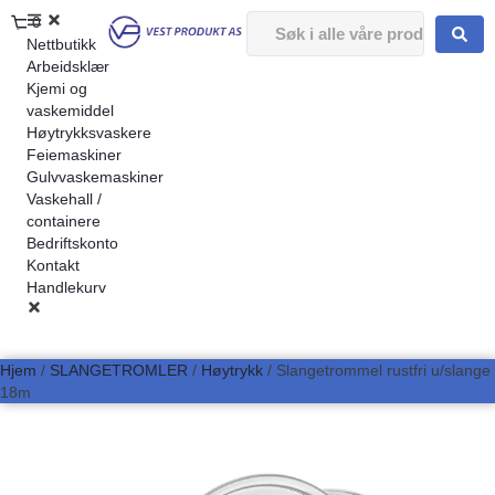
0
Nettbutikk
Arbeidsklær
Kjemi og
vaskemiddel
Høytrykksvaskere
Feiemaskiner
Gulvvaskemaskiner
Vaskehall /
containere
Bedriftskonto
Kontakt
Handlekurv
Hjem
/
SLANGETROMLER
/
Høytrykk
/ Slangetrommel rustfri u/slange
18m