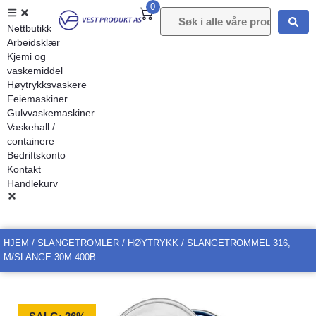
0
Nettbutikk
Arbeidsklær
Kjemi og
vaskemiddel
Høytrykksvaskere
Feiemaskiner
Gulvvaskemaskiner
Vaskehall /
containere
Bedriftskonto
Kontakt
Handlekurv
HJEM
/
SLANGETROMLER
/
HØYTRYKK
/ SLANGETROMMEL 316,
M/SLANGE 30M 400B