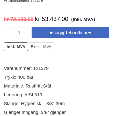
Artikkelnummer:
121379
kr
53.437,00
kr
72.183,00
(inkl. MVA)
Legg I Handlekurv
Inkl. MVA
Ekskl. MVA
Varenummer: 121379
Trykk: 400 bar
Materiale: Rustfritt Stål
Legering: AISI 319
Slange: Hygienisk – 3/8″ 30m
Gjenger inngang: 3/8″ gjenger