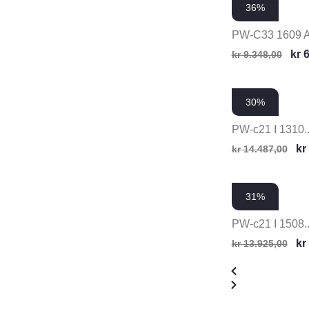
36%
PW-C33 1609 
kr
6
kr
9.348,00
30%
PW-c21 I 1310..
kr
kr
14.487,00
31%
PW-c21 I 1508..
kr
kr
13.925,00