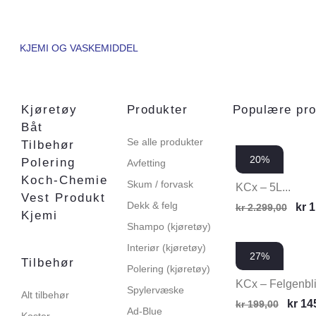
KJEMI OG VASKEMIDDEL
Kjøretøy
Produkter
Populære pro
Båt
Se alle produkter
Tilbehør
20%
Polering
Avfetting
Koch-Chemie
Skum / forvask
KCx – 5L...
Vest Produkt
Dekk & felg
kr
1
kr
2.299,00
Kjemi
Shampo (kjøretøy)
Interiør (kjøretøy)
27%
Tilbehør
Polering (kjøretøy)
KCx – Felgenblit
Spylervæske
Alt tilbehør
kr
14
kr
199,00
Ad-Blue
Koster