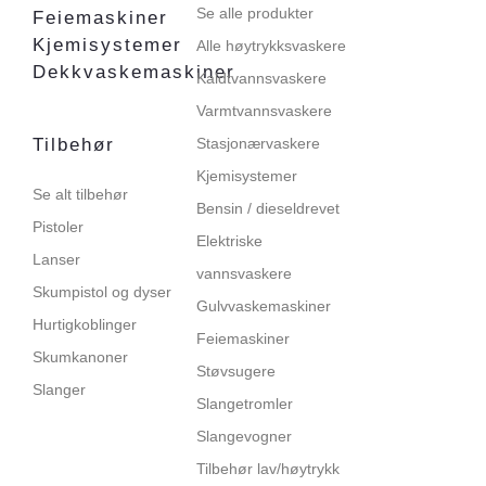
Se alle produkter
Feiemaskiner
Kjemisystemer
Alle høytrykksvaskere
Dekkvaskemaskiner
Kaldtvannsvaskere
Varmtvannsvaskere
Tilbehør
Stasjonærvaskere
Kjemisystemer
Se alt tilbehør
Bensin / dieseldrevet
Pistoler
Elektriske
Lanser
vannsvaskere
Skumpistol og dyser
Gulvvaskemaskiner
Hurtigkoblinger
Feiemaskiner
Skumkanoner
Støvsugere
Slanger
Slangetromler
Slangevogner
Tilbehør lav/høytrykk