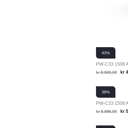
43%
PW-C33 1508 
kr
4
kr
8.500,00
38%
PW-C33 1508 
kr
5
kr
8.896,00