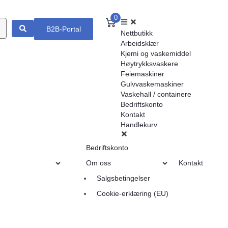
0
B2B-Portal
Nettbutikk
Arbeidsklær
Kjemi og vaskemiddel
Høytrykksvaskere
Feiemaskiner
Gulvvaskemaskiner
Vaskehall / containere
Bedriftskonto
Kontakt
Handlekurv
Bedriftskonto
Om oss
Kontakt
Salgsbetingelser
Cookie-erklæring (EU)