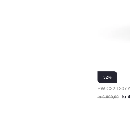
32%
PW-C32 1307 
kr
4
kr
6.060,00