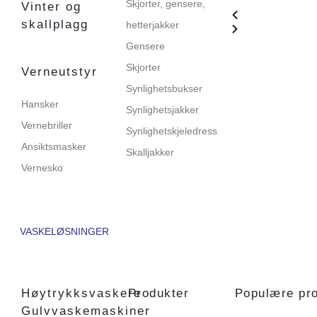
Skjorter, gensere,
Vinter og
skallplagg
hetterjakker
Gensere
Skjorter
Verneutstyr
Synlighetsbukser
Hansker
Synlighetsjakker
Vernebriller
Synlighetskjeledress
Ansiktsmasker
Skalljakker
Vernesko
VASKELØSNINGER
Høytrykksvaskere
Produkter
Populære pr
Gulvvaskemaskiner