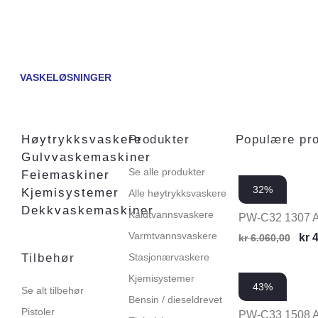
VASKELØSNINGER
Høytrykksvaskere
Produkter
Populære pr
Gulvvaskemaskiner
Se alle produkter
Feiemaskiner
32%
Kjemisystemer
Alle høytrykksvaskere
Dekkvaskemaskiner
Kaldtvannsvaskere
PW-C32 1307 
Varmtvannsvaskere
kr
4
kr
6.060,00
Tilbehør
Stasjonærvaskere
Kjemisystemer
43%
Se alt tilbehør
Bensin / dieseldrevet
Pistoler
PW-C33 1508 