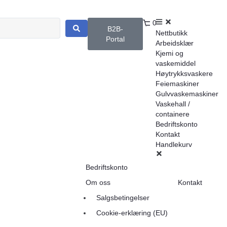
0
B2B-
Nettbutikk
Portal
Arbeidsklær
Kjemi og
vaskemiddel
Høytrykksvaskere
Feiemaskiner
Gulvvaskemaskiner
Vaskehall /
containere
Bedriftskonto
Kontakt
Handlekurv
Bedriftskonto
Om oss
Kontakt
Salgsbetingelser
Cookie-erklæring (EU)