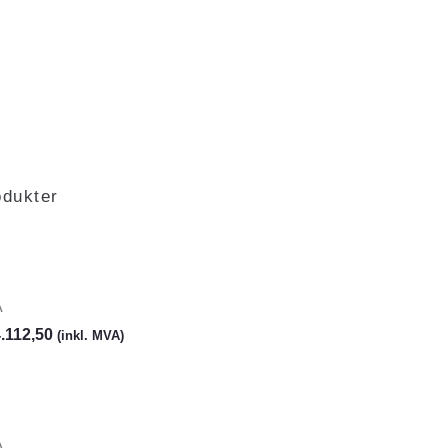
odukter
A
.112,50
(inkl. MVA)
A