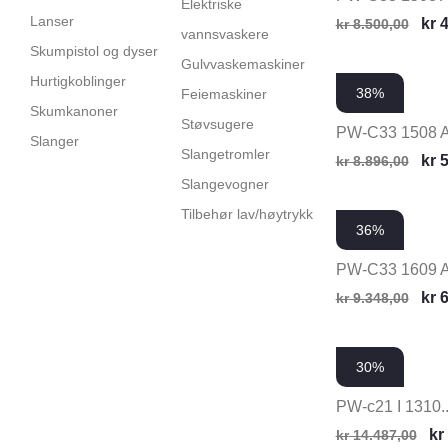
Elektriske
Lanser
kr
4
kr
8.500,00
vannsvaskere
Skumpistol og dyser
Gulvvaskemaskiner
Hurtigkoblinger
38%
Feiemaskiner
Skumkanoner
Støvsugere
PW-C33 1508 
Slanger
Slangetromler
kr
5
kr
8.896,00
Slangevogner
Tilbehør lav/høytrykk
36%
PW-C33 1609 
kr
6
kr
9.348,00
30%
PW-c21 I 1310..
kr
kr
14.487,00