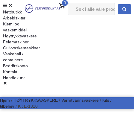
0
Nettbutikk
Arbeidsklær
Kjemi og
vaskemiddel
Høytrykksvaskere
Feiemaskiner
Gulvvaskemaskiner
Vaskehall /
containere
Bedriftskonto
Kontakt
Handlekurv
Hjem
/
HØYTRYKKSVASKERE
/
Varmtvannsvaskere
/
Kits /
tilbehør
/ Kit E-1310