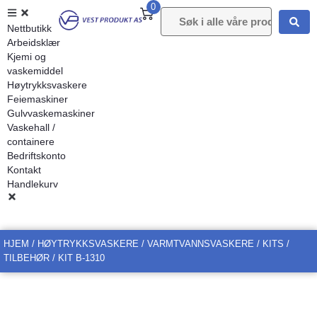
0
Nettbutikk
Arbeidsklær
Kjemi og
vaskemiddel
Høytrykksvaskere
Feiemaskiner
Gulvvaskemaskiner
Vaskehall /
containere
Bedriftskonto
Kontakt
Handlekurv
HJEM
/
HØYTRYKKSVASKERE
/
VARMTVANNSVASKERE
/
KITS /
TILBEHØR
/ KIT B-1310