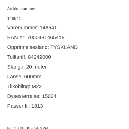
Artikkelnummer:
146541
Varenummer: 146541
EAN-nr: 7050481465419
Opprinnelsesland:
TYSKLAND
Tolltariff:
84249000
Slange: 20 meter
Lanse: 600mm
Tilkobling: M22
Dysestørrelse: 15034
Passer til: 1813
kr
13.100,00
(inkl. MVA)