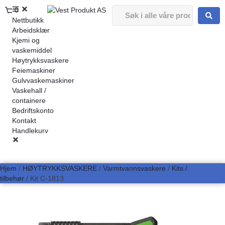
0
Nettbutikk
Arbeidsklær
Kjemi og
vaskemiddel
Høytrykksvaskere
Feiemaskiner
Gulvvaskemaskiner
Vaskehall /
containere
Bedriftskonto
Kontakt
Handlekurv
Hjem
/
HØYTRYKKSVASKERE
/
Varmtvannsvaskere
/
Kits /
tilbehør
/ Kit C-1813