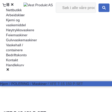
0
Nettbutikk
Arbeidsklær
Kjemi og
vaskemiddel
Høytrykksvaskere
Feiemaskiner
Gulvvaskemaskiner
Vaskehall /
containere
Bedriftskonto
Kontakt
Handlekurv
Hjem
/
POLERING
/
Maskiner
/ XFE 7-15 150 P-SET