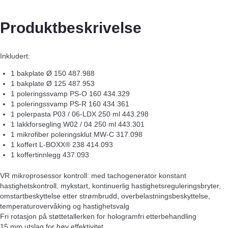
Produktbeskrivelse
Inkludert:
1 bakplate Ø 150 487.988
1 bakplate Ø 125 487.953
1 poleringssvamp PS-O 160 434.329
1 poleringssvamp PS-R 160 434.361
1 polerpasta P03 / 06-LDX 250 ml 443.298
1 lakkforsegling W02 / 04 250 ml 443.301
1 mikrofiber poleringsklut MW-C 317.098
1 koffert L-BOXX® 238 414.093
1 koffertinnlegg 437.093
VR mikroprosessor kontroll: med tachogenerator konstant
hastighetskontroll, mykstart, kontinuerlig hastighetsreguleringsbryter,
omstartbeskyttelse etter strømbrudd, overbelastningsbeskyttelse,
temperaturovervåking og hastighetsvalg
Fri rotasjon på støttetallerken for hologramfri etterbehandling
15 mm utslag for høy effektivitet