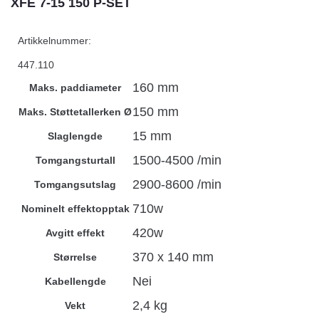
XFE 7-15 150 P-SET
Artikkelnummer:
447.110
160 mm
Maks. paddiameter
150 mm
Maks. Støttetallerken Ø
15 mm
Slaglengde
1500-4500 /min
Tomgangsturtall
2900-8600 /min
Tomgangsutslag
710w
Nominelt effektopptak
420w
Avgitt effekt
370 x 140 mm
Størrelse
Nei
Kabellengde
2,4 kg
Vekt