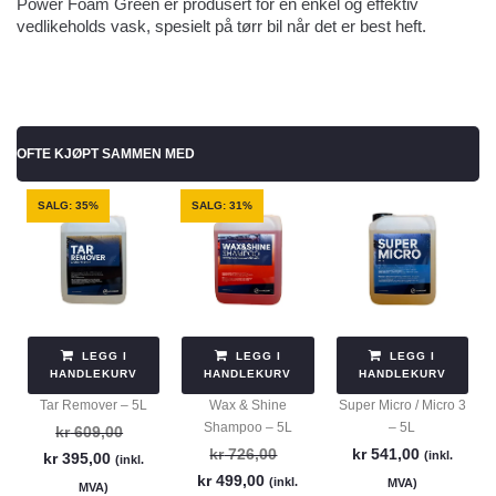
Power Foam Green er produsert for en enkel og effektiv
vedlikeholds vask, spesielt på tørr bil når det er best heft.
OFTE KJØPT SAMMEN MED
SALG: 35%
SALG: 31%
LEGG I
LEGG I
LEGG I
HANDLEKURV
HANDLEKURV
HANDLEKURV
Tar Remover – 5L
Wax & Shine
Super Micro / Micro 3
Shampoo – 5L
– 5L
kr
609,00
kr
726,00
kr
541,00
(inkl.
kr
395,00
(inkl.
kr
499,00
(inkl.
MVA)
MVA)