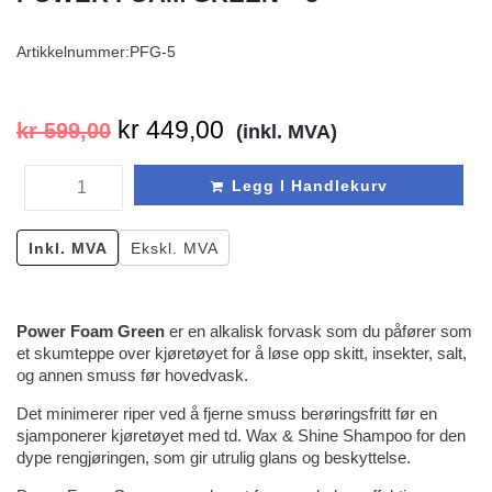
Artikkelnummer:
PFG-5
kr
449,00
kr
599,00
(inkl. MVA)
Legg I Handlekurv
Inkl. MVA
Ekskl. MVA
Power Foam Green
er en alkalisk forvask som du påfører som
et skumteppe over kjøretøyet for å løse opp skitt, insekter, salt,
og annen smuss før hovedvask.
Det minimerer riper ved å fjerne smuss berøringsfritt før en
sjamponerer kjøretøyet med td. Wax & Shine Shampoo for den
dype rengjøringen, som gir utrulig glans og beskyttelse.