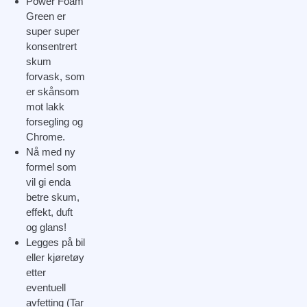
Power Foam
Green er
super super
konsentrert
skum
forvask, som
er skånsom
mot lakk
forsegling og
Chrome.
Nå med ny
formel som
vil gi enda
betre skum,
effekt, duft
og glans!
Legges på bil
eller kjøretøy
etter
eventuell
avfetting (Tar