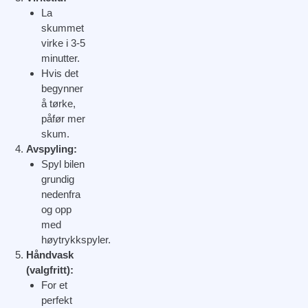
La
skummet
virke i 3-5
minutter.
Hvis det
begynner
å tørke,
påfør mer
skum.
Avspyling:
Spyl bilen
grundig
nedenfra
og opp
med
høytrykkspyler.
Håndvask
(valgfritt):
For et
perfekt