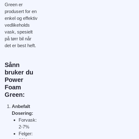
Green er
produsert for en
enkel og effektiv
vedlikeholds
vask, spesielt
på tørr bil når
det er best heft.
Sånn
bruker du
Power
Foam
Green:
Anbefalt
Dosering:
Forvask:
2-7%
Felger: