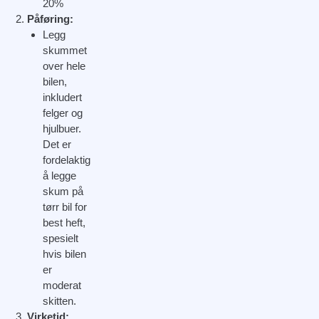
20%
Påføring:
Legg
skummet
over hele
bilen,
inkludert
felger og
hjulbuer.
Det er
fordelaktig
å legge
skum på
tørr bil for
best heft,
spesielt
hvis bilen
er
moderat
skitten.
Virketid: