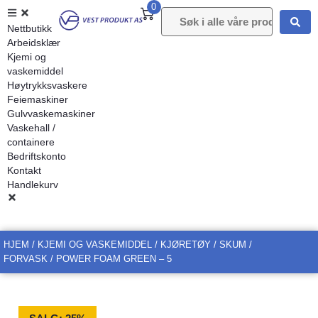
0
Nettbutikk
Arbeidsklær
Kjemi og
vaskemiddel
Høytrykksvaskere
Feiemaskiner
Gulvvaskemaskiner
Vaskehall /
containere
Bedriftskonto
Kontakt
Handlekurv
HJEM
/
KJEMI OG VASKEMIDDEL
/
KJØRETØY
/
SKUM /
FORVASK
/ POWER FOAM GREEN – 5