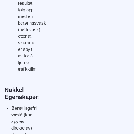
resultat,
følg opp
med en
berøringsvask
(bøttevask)
etter at
skummet
er spylt
av for å
fjerne
trafikkfilm
Nøkkel
Egenskaper:
Berøringsfri
vask!
(kan
spyles
direkte av)