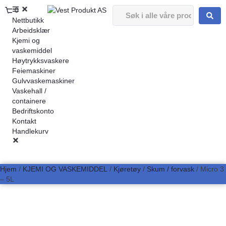
0
Nettbutikk
Arbeidsklær
Kjemi og
vaskemiddel
Høytrykksvaskere
Feiemaskiner
Gulvvaskemaskiner
Vaskehall /
containere
Bedriftskonto
Kontakt
Handlekurv
Hjem
/
KJEMI OG VASKEMIDDEL
/
Kjøretøy
/
Skum / forvask
/ Micro 3
– 5L