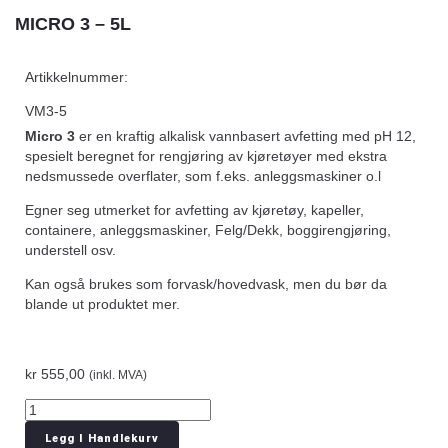
MICRO 3 – 5L
Artikkelnummer:
VM3-5
Micro 3
er en kraftig alkalisk vannbasert avfetting med pH 12,
spesielt beregnet for rengjøring av kjøretøyer med ekstra
nedsmussede overflater, som f.eks. anleggsmaskiner o.l
Egner seg utmerket for avfetting av kjøretøy, kapeller,
containere, anleggsmaskiner, Felg/Dekk, boggirengjøring,
understell osv.
Kan også brukes som forvask/hovedvask, men du bør da
blande ut produktet mer.
kr
555,00
(inkl. MVA)
Legg I Handlekurv