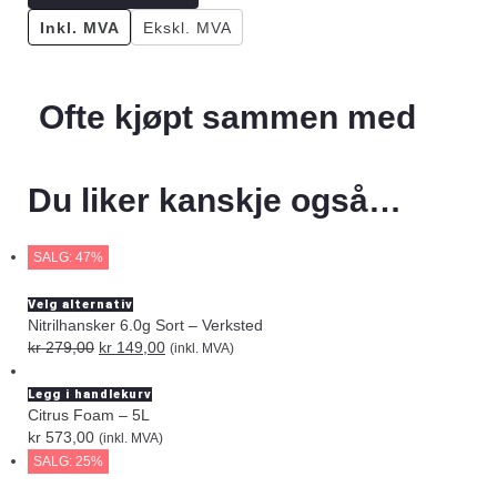
Inkl. MVA
Ekskl. MVA
Ofte kjøpt sammen med
Du liker kanskje også…
SALG: 47%
Velg alternativ
Nitrilhansker 6.0g Sort – Verksted
kr
279,00
kr
149,00
(inkl. MVA)
Legg i handlekurv
Citrus Foam – 5L
kr
573,00
(inkl. MVA)
SALG: 25%