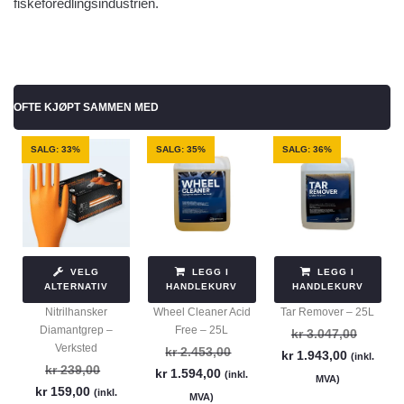
fiskeforedlingsindustrien.
OFTE KJØPT SAMMEN MED
SALG: 33%
SALG: 35%
SALG: 36%
VELG
LEGG I
LEGG I
ALTERNATIV
HANDLEKURV
HANDLEKURV
Nitrilhansker
Wheel Cleaner Acid
Tar Remover – 25L
Diamantgrep –
Free – 25L
kr
3.047,00
Verksted
kr
2.453,00
kr
1.943,00
(inkl.
kr
239,00
kr
1.594,00
(inkl.
MVA)
kr
159,00
(inkl.
MVA)