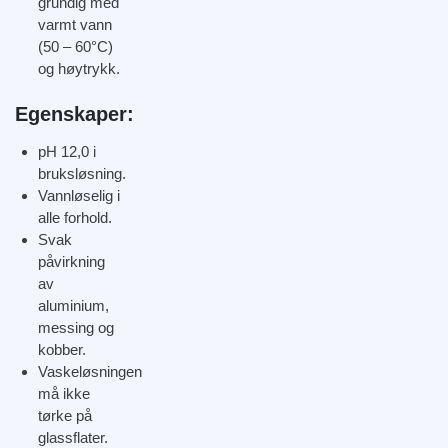
grundig med
varmt vann
(50 – 60°C)
og høytrykk.
Egenskaper:
pH 12,0 i
bruksløsning.
Vannløselig i
alle forhold.
Svak
påvirkning
av
aluminium,
messing og
kobber.
Vaskeløsningen
må ikke
tørke på
glassflater.