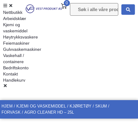
0
Nettbutikk
Arbeidsklær
Kjemi og
vaskemiddel
Høytrykksvaskere
Feiemaskiner
Gulvvaskemaskiner
Vaskehall /
containere
Bedriftskonto
Kontakt
Handlekurv
HJEM
/
KJEMI OG VASKEMIDDEL
/
KJØRETØY
/
SKUM /
FORVASK
/ AGRO CLEANER HD – 25L