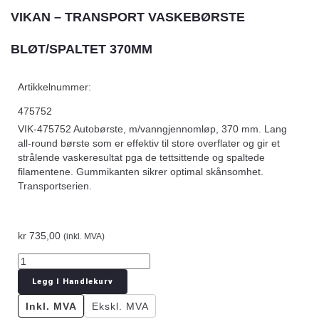
VIKAN – TRANSPORT VASKEBØRSTE
BLØT/SPALTET 370MM
Artikkelnummer:
475752
VIK-475752 Autobørste, m/vanngjennomløp, 370 mm. Lang
all-round børste som er effektiv til store overflater og gir et
strålende vaskeresultat pga de tettsittende og spaltede
filamentene. Gummikanten sikrer optimal skånsomhet.
Transportserien.
kr
735,00
(inkl. MVA)
Legg I Handlekurv
Inkl. MVA
Ekskl. MVA