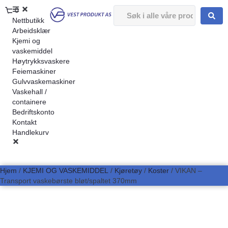
0
Nettbutikk
Arbeidsklær
Kjemi og
vaskemiddel
Høytrykksvaskere
Feiemaskiner
Gulvvaskemaskiner
Vaskehall /
containere
Bedriftskonto
Kontakt
Handlekurv
Hjem
/
KJEMI OG VASKEMIDDEL
/
Kjøretøy
/
Koster
/ VIKAN –
Transport vaskebørste bløt/spaltet 370mm