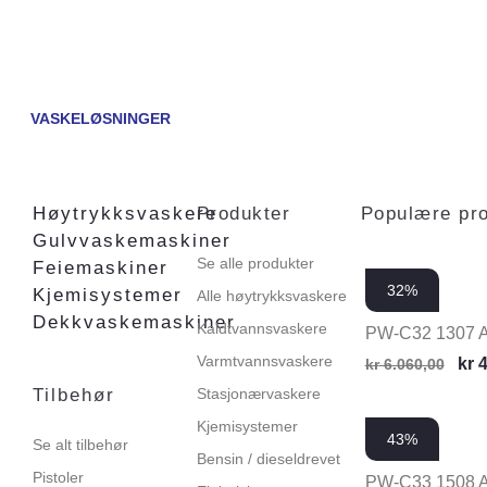
VASKELØSNINGER
Høytrykksvaskere
Produkter
Populære pr
Gulvvaskemaskiner
Se alle produkter
Feiemaskiner
32%
Kjemisystemer
Alle høytrykksvaskere
Dekkvaskemaskiner
Kaldtvannsvaskere
PW-C32 1307 
Varmtvannsvaskere
kr
4
kr
6.060,00
Tilbehør
Stasjonærvaskere
Kjemisystemer
43%
Se alt tilbehør
Bensin / dieseldrevet
Pistoler
PW-C33 1508 