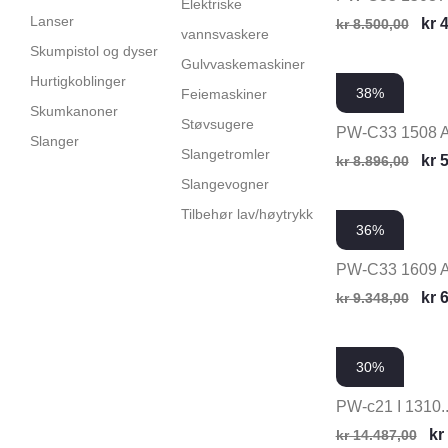
Elektriske
Lanser
kr
4
kr
8.500,00
vannsvaskere
Skumpistol og dyser
Gulvvaskemaskiner
Hurtigkoblinger
38%
Feiemaskiner
Skumkanoner
Støvsugere
PW-C33 1508 
Slanger
Slangetromler
kr
5
kr
8.896,00
Slangevogner
Tilbehør lav/høytrykk
36%
PW-C33 1609 
kr
6
kr
9.348,00
30%
PW-c21 I 1310..
kr
kr
14.487,00