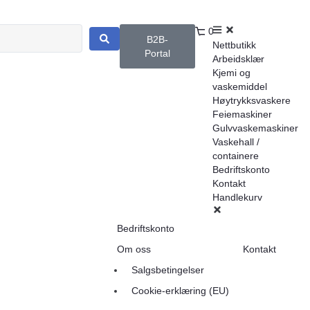
0
B2B-
Nettbutikk
Portal
Arbeidsklær
Kjemi og
vaskemiddel
Høytrykksvaskere
Feiemaskiner
Gulvvaskemaskiner
Vaskehall /
containere
Bedriftskonto
Kontakt
Handlekurv
Bedriftskonto
Om oss
Kontakt
Salgsbetingelser
Cookie-erklæring (EU)