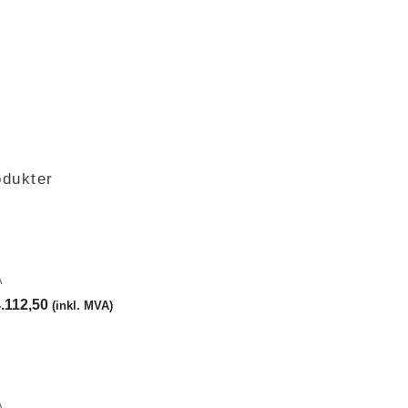
odukter
A
.112,50
(inkl. MVA)
A