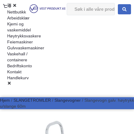
0
Nettbutikk
Arbeidsklær
Kjemi og
vaskemiddel
Høytrykksvaskere
Feiemaskiner
Gulvvaskemaskiner
Vaskehall /
containere
Bedriftskonto
Kontakt
Handlekurv
Hjem
/
SLANGETROMLER
/
Slangevogner
/ Slangevogn galv. høytrykk
u/slange 60m