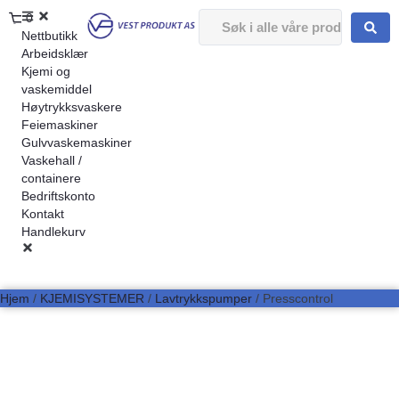
0
Nettbutikk
Arbeidsklær
Kjemi og
vaskemiddel
Høytrykksvaskere
Feiemaskiner
Gulvvaskemaskiner
Vaskehall /
containere
Bedriftskonto
Kontakt
Handlekurv
Hjem
/
KJEMISYSTEMER
/
Lavtrykkspumper
/ Presscontrol