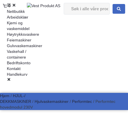
0
Nettbutikk
Arbeidsklær
Kjemi og
vaskemiddel
Høytrykksvaskere
Feiemaskiner
Gulvvaskemaskiner
Vaskehall /
containere
Bedriftskonto
Kontakt
Handlekurv
Hjem
/
HJUL-/
DEKKMASKINER
/
Hjulvaskemaskiner
/
Performtec
/ Performtec
hovedmodul 230V