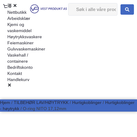
0
Nettbutikk
Arbeidsklær
Kjemi og
vaskemiddel
Høytrykksvaskere
Feiemaskiner
Gulvvaskemaskiner
Vaskehall /
containere
Bedriftskonto
Kontakt
Handlekurv
Hjem
/
TILBEHØR LAV/HØYTRYKK
/
Hurtigkoblinger
/
Hurtigkoblinger
- høytrykk
/ O-ring NITO 17,12mm