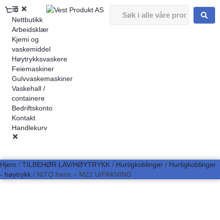
0
Nettbutikk
Arbeidsklær
Kjemi og
vaskemiddel
Høytrykksvaskere
Feiemaskiner
Gulvvaskemaskiner
Vaskehall /
containere
Bedriftskonto
Kontakt
Handlekurv
Hjem
/
TILBEHØR LAV/HØYTRYKK
/
Hurtigkoblinger
/
Hurtigkoblinger
- høytrykk
/ NITO hann – M22 U/PAKNING