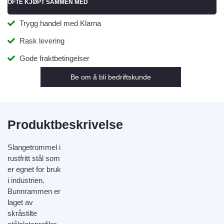
OFTE KJØPT SAMMEN MED
Trygg handel med Klarna
Rask levering
Gode fraktbetingelser
Be om å bli bedriftskunde
Produktbeskrivelse
Slangetrommel i
rustfritt stål som
er egnet for bruk
i industrien.
Bunnrammen er
laget av
skråstilte