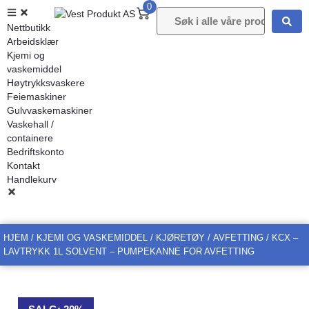
0
Nettbutikk
Arbeidsklær
Kjemi og
vaskemiddel
Høytrykksvaskere
Feiemaskiner
Gulvvaskemaskiner
Vaskehall /
containere
Bedriftskonto
Kontakt
Handlekurv
HJEM
/
KJEMI OG VASKEMIDDEL
/
KJØRETØY
/
AVFETTING
/ KCX –
LAVTRYKK 1L SOLVENT – PUMPEKANNE FOR AVFETTING