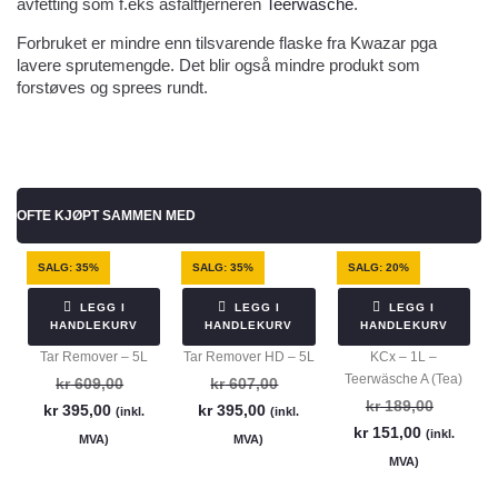
avfetting som f.eks asfaltfjerneren
Teerwäsche
.
Forbruket er mindre enn tilsvarende flaske fra Kwazar pga
lavere sprutemengde. Det blir også mindre produkt som
forstøves og sprees rundt.
OFTE KJØPT SAMMEN MED
SALG: 35%
SALG: 35%
SALG: 20%
LEGG I
LEGG I
LEGG I
HANDLEKURV
HANDLEKURV
HANDLEKURV
Tar Remover – 5L
Tar Remover HD – 5L
KCx – 1L –
Teerwäsche A (Tea)
kr
609,00
kr
607,00
kr
189,00
kr
395,00
kr
395,00
(inkl.
(inkl.
kr
151,00
(inkl.
MVA)
MVA)
MVA)