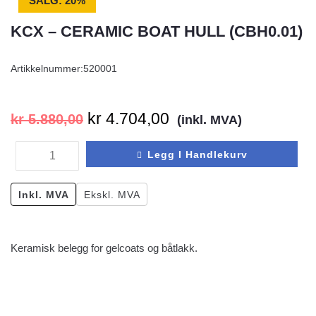
SALG: 20%
KCX – CERAMIC BOAT HULL (CBH0.01)
Artikkelnummer:
520001
kr
4.704,00
kr
5.880,00
(inkl. MVA)
Legg I Handlekurv
Inkl. MVA
Ekskl. MVA
Keramisk belegg for gelcoats og båtlakk.