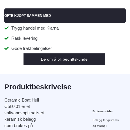
OFTE KJØPT SAMMEN MED
Trygg handel med Klarna
Rask levering
Gode fraktbetingelser
Be om å bli bedriftskunde
Produktbeskrivelse
Ceramic Boat Hull
Cbh0.01 er et
Bruksområder
saltvannsoptimalisert
keramisk belegg
Belegg for gelcoats
som brukes på
og maling i