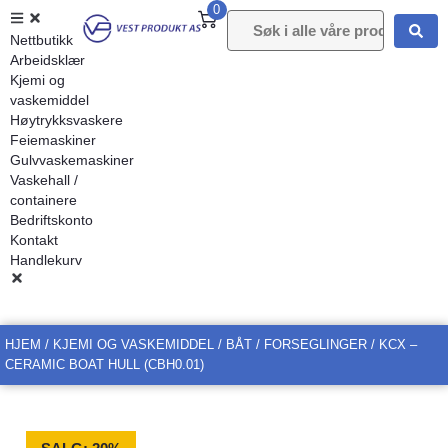
0
Nettbutikk
Arbeidsklær
Kjemi og
vaskemiddel
Høytrykksvaskere
Feiemaskiner
Gulvvaskemaskiner
Vaskehall /
containere
Bedriftskonto
Kontakt
Handlekurv
HJEM
/
KJEMI OG VASKEMIDDEL
/
BÅT
/
FORSEGLINGER
/ KCX –
CERAMIC BOAT HULL (CBH0.01)