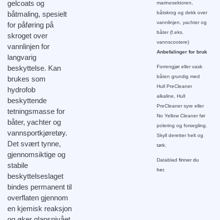
gelcoats og
marinesektoren,
båtmaling, spesielt
båtskrog og dekk over
vannlinjen, yachter og
for påføring på
båter (f.eks.
skroget over
vannscootere)
vannlinjen for
Anbefalinger for bruk
langvarig
beskyttelse. Kan
Forrengjør eller vask
båten grundig med
brukes som
Hull PreCleaner
hydrofob
alkaline, Hull
beskyttende
PreCleaner syre eller
tetningsmasse for
No Yellow Cleaner før
båter, yachter og
polering og forsegling.
vannsportkjøretøy.
Skyll deretter helt og
Det svært tynne,
tørk.
gjennomsiktige og
Datablad
finner du
stabile
her.
beskyttelseslaget
bindes permanent til
overflaten gjennom
en kjemisk reaksjon
og øker glansnivået