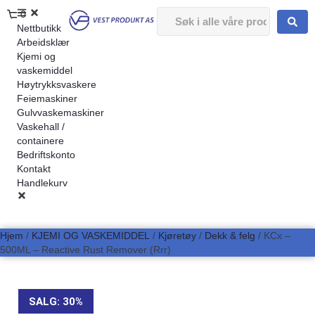
0
Nettbutikk
Arbeidsklær
Kjemi og
vaskemiddel
Høytrykksvaskere
Feiemaskiner
Gulvvaskemaskiner
Vaskehall /
containere
Bedriftskonto
Kontakt
Handlekurv
Hjem
/
KJEMI OG VASKEMIDDEL
/
Kjøretøy
/
Dekk & felg
/ KCx –
500ML – Reactive Rust Remover (Rrr)
SALG: 30%