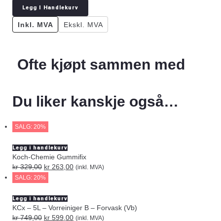
Legg I Handlekurv
Inkl. MVA
Ekskl. MVA
Ofte kjøpt sammen med
Du liker kanskje også…
SALG: 20%
Legg i handlekurv
Koch-Chemie Gummifix
kr
329,00
kr
263,00
(inkl. MVA)
SALG: 20%
Legg i handlekurv
KCx – 5L – Vorreiniger B – Forvask (Vb)
kr
749,00
kr
599,00
(inkl. MVA)