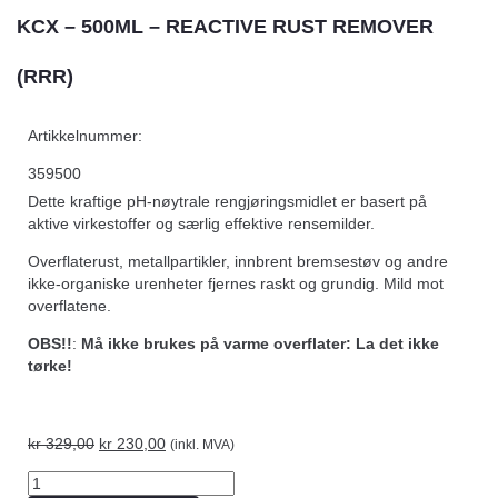
KCX – 500ML – REACTIVE RUST REMOVER
(RRR)
Artikkelnummer:
359500
Dette kraftige pH-nøytrale rengjøringsmidlet er basert på
aktive virkestoffer og særlig effektive rensemilder.
Overflaterust, metallpartikler, innbrent bremsestøv og andre
ikke-organiske urenheter fjernes raskt og grundig. Mild mot
overflatene.
OBS!!
:
Må ikke brukes på varme overflater: La det ikke
tørke!
kr
329,00
kr
230,00
(inkl. MVA)