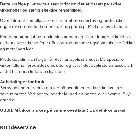
Dette kraftige pH-nøytrale rengjøringsmidlet er basert på aktive
virkestoffer og særlig effektive rensemilder.
Overflaterust, metallpartikler, innbrent bremsestøv og andre ikke-
organiske urenheter fjernes raskt og grundig. Mild mot overflatene.
Komponentene jobber optimalt sammen og tillater lengre virketid slik
at de aktive virkestoffene effektivt kan oppløse også vanskelige flekker
og metallpartikler.
Produktet blir lilla i farge når det har oppløst smuss. De spesielle
virkemidlene i produktet omslutter og sprer det oppløste smusset, slik
at det blir enda lettere å skylle bort.
Anbefalinger for bruk:
Spray ublandet produkt direkte på overflaten og la virke i ca. tre til
seks minutter. Ved behov, bearbeid med en børste eller svamp. Skyll
grundig.
OBS!!
:
Må ikke brukes på varme overflater: La det ikke tørke!
Kundeservice