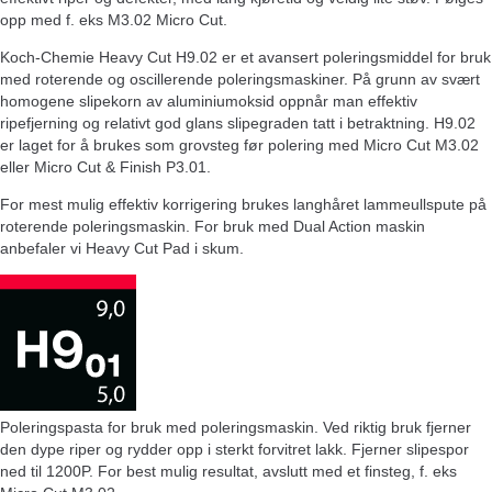
opp med f. eks M3.02 Micro Cut.
Koch-Chemie Heavy Cut H9.02 er et avansert poleringsmiddel for bruk
med roterende og oscillerende poleringsmaskiner. På grunn av svært
homogene slipekorn av aluminiumoksid oppnår man effektiv
ripefjerning og relativt god glans slipegraden tatt i betraktning. H9.02
er laget for å brukes som grovsteg før polering med Micro Cut M3.02
eller Micro Cut & Finish P3.01.
For mest mulig effektiv korrigering brukes langhåret lammeullspute på
roterende poleringsmaskin. For bruk med Dual Action maskin
anbefaler vi Heavy Cut Pad i skum.
Poleringspasta for bruk med poleringsmaskin. Ved riktig bruk fjerner
den dype riper og rydder opp i sterkt forvitret lakk. Fjerner slipespor
ned til 1200P. For best mulig resultat, avslutt med et finsteg, f. eks