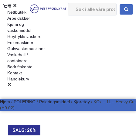
0
Nettbutikk
Arbeidsklær
Kjemi og
vaskemiddel
Høytrykksvaskere
Feiemaskiner
Gulvvaskemaskiner
Vaskehall /
containere
Bedriftskonto
Kontakt
Handlekurv
Hjem
/
POLERING
/
Poleringsmiddel
/
Kjøretøy
/ KCx – 1L – Heavy Cut
(H9.02)
SALG: 20%