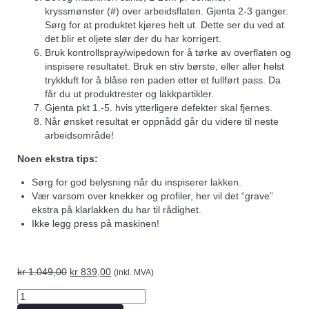
kryssmønster (#) over arbeidsflaten. Gjenta 2-3 ganger.
Sørg for at produktet kjøres helt ut. Dette ser du ved at
det blir et oljete slør der du har korrigert.
Bruk kontrollspray/wipedown for å tørke av overflaten og
inspisere resultatet. Bruk en stiv børste, eller aller helst
trykkluft for å blåse ren paden etter et fullført pass. Da
får du ut produktrester og lakkpartikler.
Gjenta pkt 1.-5. hvis ytterligere defekter skal fjernes.
Når ønsket resultat er oppnådd går du videre til neste
arbeidsområde!
Noen ekstra tips:
Sørg for god belysning når du inspiserer lakken.
Vær varsom over knekker og profiler, her vil det “grave”
ekstra på klarlakken du har til rådighet.
Ikke legg press på maskinen!
kr
1.049,00
kr
839,00
(inkl. MVA)