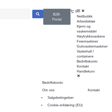
0
B2B-
Nettbutikk
Portal
Arbeidsklær
Kjemi og
vaskemiddel
Høytrykksvaskere
Feiemaskiner
Gulvvaskemaskiner
Vaskehall /
containere
Bedriftskonto
Kontakt
Handlekurv
Bedriftskonto
Om oss
Kontakt
Salgsbetingelser
Cookie-erklæring (EU)