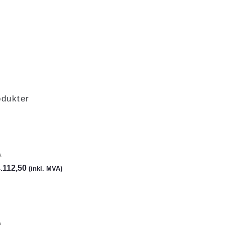
odukter
A
.112,50
(inkl. MVA)
A