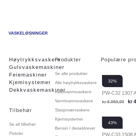
VASKELØSNINGER
Høytrykksvaskere
Produkter
Populære pr
Gulvvaskemaskiner
Se alle produkter
Feiemaskiner
32%
Kjemisystemer
Alle høytrykksvaskere
Dekkvaskemaskiner
Kaldtvannsvaskere
PW-C32 1307 
Varmtvannsvaskere
kr
4
kr
6.060,00
Tilbehør
Stasjonærvaskere
Kjemisystemer
43%
Se alt tilbehør
Bensin / dieseldrevet
Pistoler
PW-C33 1508 