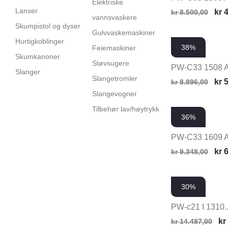
Elektriske
Lanser
kr
4
kr
8.500,00
vannsvaskere
Skumpistol og dyser
Gulvvaskemaskiner
Hurtigkoblinger
38%
Feiemaskiner
Skumkanoner
Støvsugere
PW-C33 1508 
Slanger
Slangetromler
kr
5
kr
8.896,00
Slangevogner
Tilbehør lav/høytrykk
36%
PW-C33 1609 
kr
6
kr
9.348,00
30%
PW-c21 I 1310..
kr
kr
14.487,00