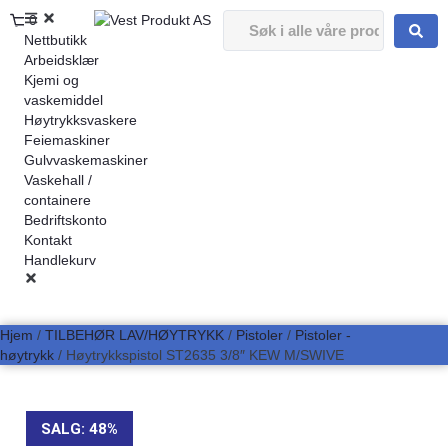
0
Nettbutikk
Arbeidsklær
Kjemi og
vaskemiddel
Høytrykksvaskere
Feiemaskiner
Gulvvaskemaskiner
Vaskehall /
containere
Bedriftskonto
Kontakt
Handlekurv
Hjem
/
TILBEHØR LAV/HØYTRYKK
/
Pistoler
/
Pistoler -
høytrykk
/ Høytrykkspistol ST2635 3/8″ KEW M/SWIVE
SALG: 48%