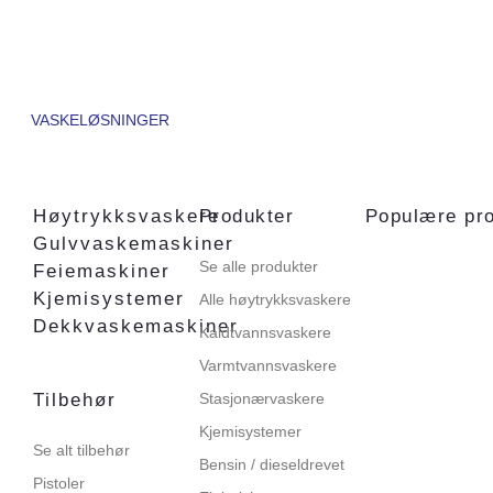
VASKELØSNINGER
Høytrykksvaskere
Produkter
Populære pr
Gulvvaskemaskiner
Se alle produkter
Feiemaskiner
Kjemisystemer
Alle høytrykksvaskere
Dekkvaskemaskiner
Kaldtvannsvaskere
Varmtvannsvaskere
Tilbehør
Stasjonærvaskere
Kjemisystemer
Se alt tilbehør
Bensin / dieseldrevet
Pistoler