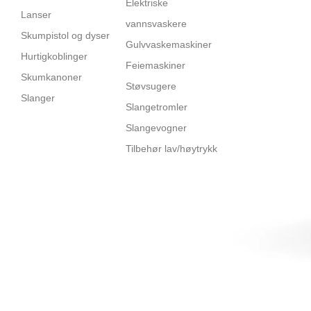
Elektriske
Lanser
vannsvaskere
Skumpistol og dyser
Gulvvaskemaskiner
Hurtigkoblinger
Feiemaskiner
Skumkanoner
Støvsugere
Slanger
Slangetromler
Slangevogner
Tilbehør lav/høytrykk