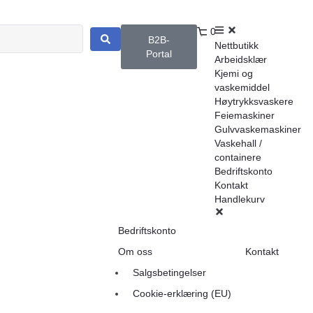
0
B2B-
Nettbutikk
Portal
Arbeidsklær
Kjemi og
vaskemiddel
Høytrykksvaskere
Feiemaskiner
Gulvvaskemaskiner
Vaskehall /
containere
Bedriftskonto
Kontakt
Handlekurv
Bedriftskonto
Om oss
Kontakt
Salgsbetingelser
Cookie-erklæring (EU)