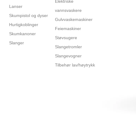
Elektriske
Lanser
vannsvaskere
Skumpistol og dyser
Gulvvaskemaskiner
Hurtigkoblinger
Feiemaskiner
Skumkanoner
Støvsugere
Slanger
Slangetromler
Slangevogner
Tilbehør lav/høytrykk