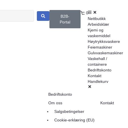
0
B2B-
Nettbutikk
Portal
Arbeidsklær
Kjemi og
vaskemiddel
Høytrykksvaskere
Feiemaskiner
Gulvvaskemaskiner
Vaskehall /
containere
Bedriftskonto
Kontakt
Handlekurv
Bedriftskonto
Om oss
Kontakt
Salgsbetingelser
Cookie-erklæring (EU)