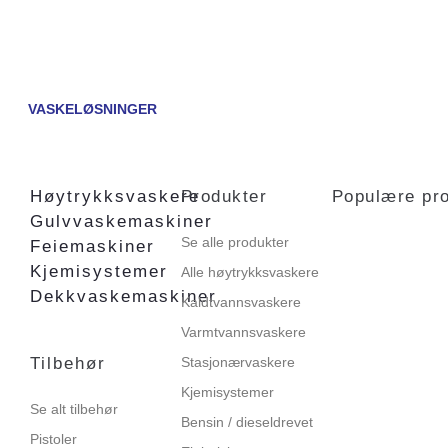
VASKELØSNINGER
Høytrykksvaskere
Produkter
Populære pr
Gulvvaskemaskiner
Se alle produkter
Feiemaskiner
Kjemisystemer
Alle høytrykksvaskere
Dekkvaskemaskiner
Kaldtvannsvaskere
Varmtvannsvaskere
Tilbehør
Stasjonærvaskere
Kjemisystemer
Se alt tilbehør
Bensin / dieseldrevet
Pistoler