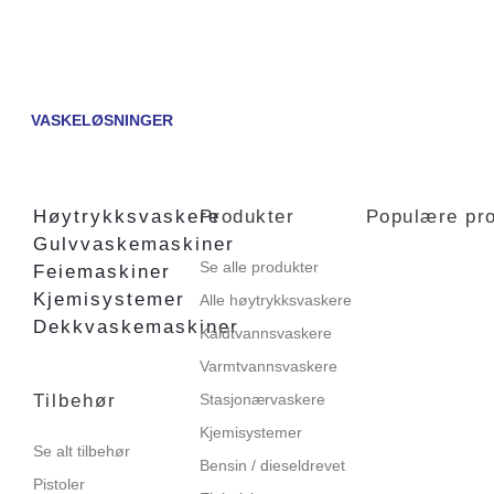
VASKELØSNINGER
Høytrykksvaskere
Produkter
Populære pr
Gulvvaskemaskiner
Se alle produkter
Feiemaskiner
Kjemisystemer
Alle høytrykksvaskere
Dekkvaskemaskiner
Kaldtvannsvaskere
Varmtvannsvaskere
Tilbehør
Stasjonærvaskere
Kjemisystemer
Se alt tilbehør
Bensin / dieseldrevet
Pistoler