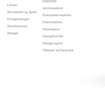
Elektriske
Lanser
vannsvaskere
Skumpistol og dyser
Gulvvaskemaskiner
Hurtigkoblinger
Feiemaskiner
Skumkanoner
Støvsugere
Slanger
Slangetromler
Slangevogner
Tilbehør lav/høytrykk