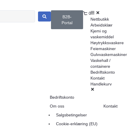
0
B2B-
Nettbutikk
Portal
Arbeidsklær
Kjemi og
vaskemiddel
Høytrykksvaskere
Feiemaskiner
Gulvvaskemaskiner
Vaskehall /
containere
Bedriftskonto
Kontakt
Handlekurv
Bedriftskonto
Om oss
Kontakt
Salgsbetingelser
Cookie-erklæring (EU)