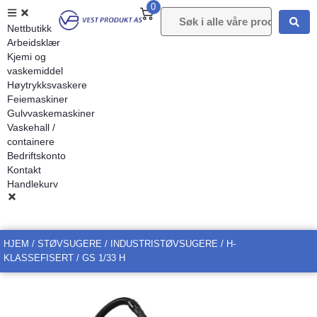
0
Nettbutikk
Arbeidsklær
Kjemi og
vaskemiddel
Høytrykksvaskere
Feiemaskiner
Gulvvaskemaskiner
Vaskehall /
containere
Bedriftskonto
Kontakt
Handlekurv
HJEM
/
STØVSUGERE
/
INDUSTRISTØVSUGERE
/
H-
KLASSEFISERT
/ GS 1/33 H