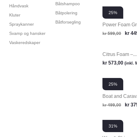
Båtshampoo
Håndvask
25%
Båtpolering
Kluter
Båtforsegling
Spraykanner
Power Foam Gre
kr
44
Svamp og hansker
kr
599,00
Vaskeredskaper
Citrus Foam –...
kr
573,00
(inkl.
25%
Boat and Carava
kr
37
kr
499,00
31%