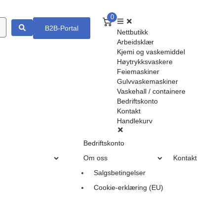
0
B2B-Portal
Nettbutikk
Arbeidsklær
Kjemi og vaskemiddel
Høytrykksvaskere
Feiemaskiner
Gulvvaskemaskiner
Vaskehall / containere
Bedriftskonto
Kontakt
Handlekurv
Bedriftskonto
Om oss
Kontakt
Salgsbetingelser
Cookie-erklæring (EU)