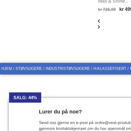
Wax & Shine...
kr
49
kr
726,00
HJEM
/
STØVSUGERE
/
INDUSTRISTØVSUGERE
/
H-KLASSEFISERT
/ 
SALG: 44%
Lurer du på noe?
Send oss gjerne en e-post på ordre@vest-produkt
gjennom kontaktskjemaet om du har spørsmål o