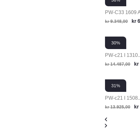
36%
PW-C33 1609 
kr
6
kr
9.348,00
30%
PW-c21 I 1310..
kr
kr
14.487,00
31%
PW-c21 I 1508..
kr
kr
13.925,00