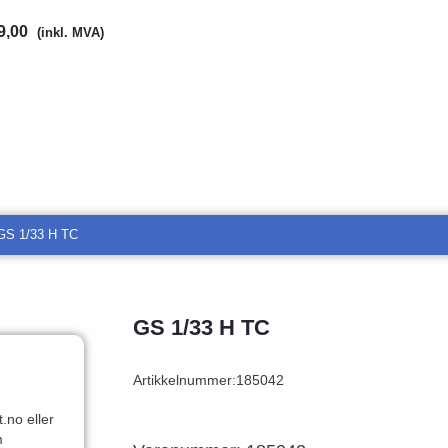
9,00
(inkl. MVA)
GS 1/33 H TC
GS 1/33 H TC
Artikkelnummer:
185042
.no eller
m