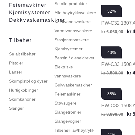
Se alle produkter
Feiemaskiner
32%
Kjemisystemer
Alle høytrykksvaskere
Dekkvaskemaskiner
Kaldtvannsvaskere
PW-C32 1307 
Varmtvannsvaskere
kr
4
kr
6.060,00
Tilbehør
Stasjonærvaskere
Kjemisystemer
43%
Se alt tilbehør
Bensin / dieseldrevet
Pistoler
PW-C33 1508 
Elektriske
Lanser
kr
4
kr
8.500,00
vannsvaskere
Skumpistol og dyser
Gulvvaskemaskiner
Hurtigkoblinger
38%
Feiemaskiner
Skumkanoner
Støvsugere
PW-C33 1508 
Slanger
Slangetromler
kr
5
kr
8.896,00
Slangevogner
Tilbehør lav/høytrykk