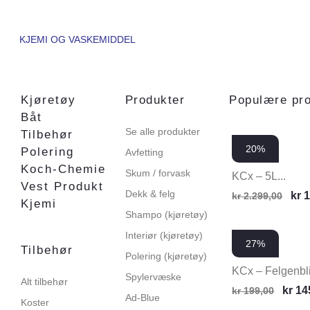
KJEMI OG VASKEMIDDEL
Kjøretøy
Produkter
Populære pr
Båt
Se alle produkter
Tilbehør
20%
Polering
Avfetting
Koch-Chemie
Skum / forvask
KCx – 5L...
Vest Produkt
Dekk & felg
kr
1
kr
2.299,00
Kjemi
Shampo (kjøretøy)
Interiør (kjøretøy)
27%
Tilbehør
Polering (kjøretøy)
KCx – Felgenblit
Spylervæske
Alt tilbehør
kr
14
kr
199,00
Ad-Blue
Koster