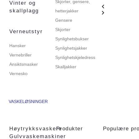
Skjorter, gensere,
Vinter og
skallplagg
hetterjakker
Gensere
Skjorter
Verneutstyr
Synlighetsbukser
Hansker
Synlighetsjakker
Vernebriller
Synlighetskjeledress
Ansiktsmasker
Skalljakker
Vernesko
VASKELØSNINGER
Høytrykksvaskere
Produkter
Populære pr
Gulvvaskemaskiner