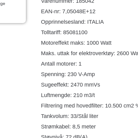
Varenummer: 185042
ige
EAN-nr: 7,05048E+12
Opprinnelsesland:
ITALIA
Tolltariff:
85081100
Motoreffekt maks: 1000 Watt
Maks. uttak for elektroverktøy: 2600 Wa
Antall motorer: 1
Spenning: 230 V-Amp
Sugeeffekt: 2470 mmVs
Luftmengde: 210 m3/t
Filtrering med hovedfilter: 10.500 cm2 
Tankvolum: 33/Stål liter
Strømkabel: 8,5 meter
Støynivå: 72 dB(A)