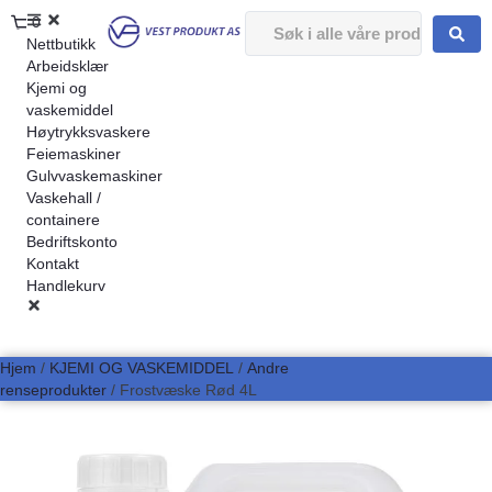
0
Nettbutikk
Arbeidsklær
Kjemi og
vaskemiddel
Høytrykksvaskere
Feiemaskiner
Gulvvaskemaskiner
Vaskehall /
containere
Bedriftskonto
Kontakt
Handlekurv
Hjem
/
KJEMI OG VASKEMIDDEL
/
Andre
renseprodukter
/ Frostvæske Rød 4L