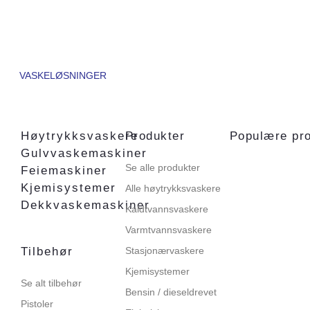
VASKELØSNINGER
Høytrykksvaskere
Produkter
Populære pr
Gulvvaskemaskiner
Se alle produkter
Feiemaskiner
Kjemisystemer
Alle høytrykksvaskere
Dekkvaskemaskiner
Kaldtvannsvaskere
Varmtvannsvaskere
Tilbehør
Stasjonærvaskere
Kjemisystemer
Se alt tilbehør
Bensin / dieseldrevet
Pistoler