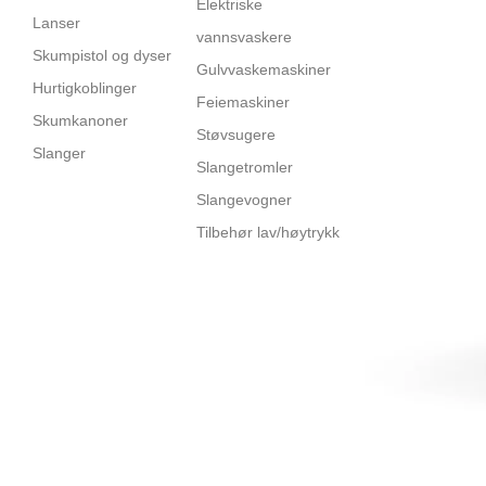
Elektriske
Lanser
vannsvaskere
Skumpistol og dyser
Gulvvaskemaskiner
Hurtigkoblinger
Feiemaskiner
Skumkanoner
Støvsugere
Slanger
Slangetromler
Slangevogner
Tilbehør lav/høytrykk