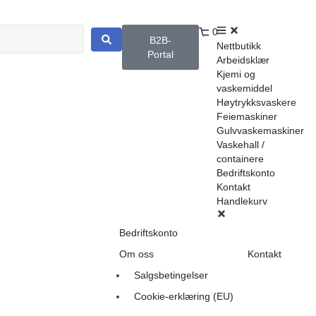
0
B2B-
Nettbutikk
Portal
Arbeidsklær
Kjemi og
vaskemiddel
Høytrykksvaskere
Feiemaskiner
Gulvvaskemaskiner
Vaskehall /
containere
Bedriftskonto
Kontakt
Handlekurv
Bedriftskonto
Om oss
Kontakt
Salgsbetingelser
Cookie-erklæring (EU)