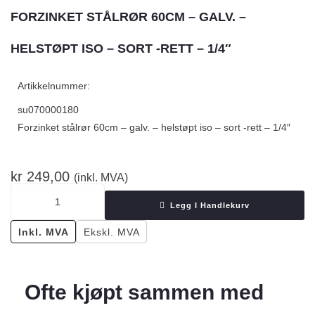
FORZINKET STÅLRØR 60CM – GALV. –
HELSTØPT ISO – SORT -RETT – 1/4″
Artikkelnummer:
su070000180
Forzinket stålrør 60cm – galv. – helstøpt iso – sort -rett – 1/4″
kr
249,00
(inkl. MVA)
Legg I Handlekurv
Inkl. MVA
Ekskl. MVA
Ofte kjøpt sammen med