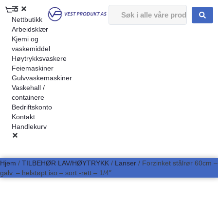
0
Nettbutikk
Arbeidsklær
Kjemi og
vaskemiddel
Høytrykksvaskere
Feiemaskiner
Gulvvaskemaskiner
Vaskehall /
containere
Bedriftskonto
Kontakt
Handlekurv
Hjem
/
TILBEHØR LAV/HØYTRYKK
/
Lanser
/ Forzinket stålrør 60cm –
galv. – helstøpt iso – sort -rett – 1/4″