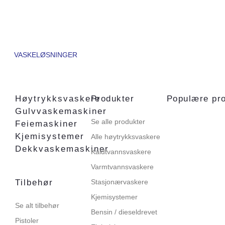
VASKELØSNINGER
Høytrykksvaskere
Produkter
Populære pr
Gulvvaskemaskiner
Se alle produkter
Feiemaskiner
Kjemisystemer
Alle høytrykksvaskere
Dekkvaskemaskiner
Kaldtvannsvaskere
Varmtvannsvaskere
Tilbehør
Stasjonærvaskere
Kjemisystemer
Se alt tilbehør
Bensin / dieseldrevet
Pistoler