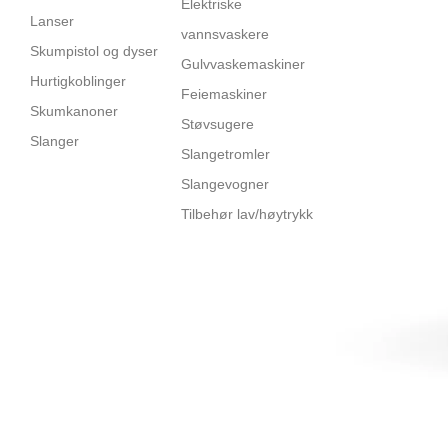
Elektriske
Lanser
vannsvaskere
Skumpistol og dyser
Gulvvaskemaskiner
Hurtigkoblinger
Feiemaskiner
Skumkanoner
Støvsugere
Slanger
Slangetromler
Slangevogner
Tilbehør lav/høytrykk