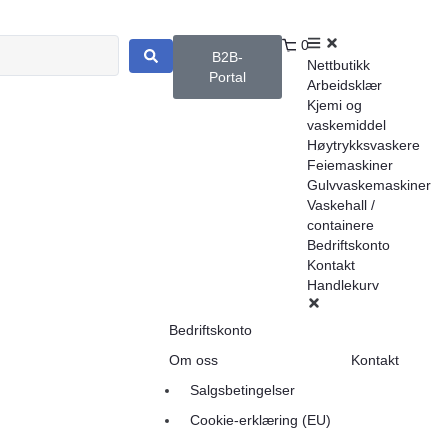
0
B2B-
Nettbutikk
Portal
Arbeidsklær
Kjemi og
vaskemiddel
Høytrykksvaskere
Feiemaskiner
Gulvvaskemaskiner
Vaskehall /
containere
Bedriftskonto
Kontakt
Handlekurv
Bedriftskonto
Om oss
Kontakt
Salgsbetingelser
Cookie-erklæring (EU)