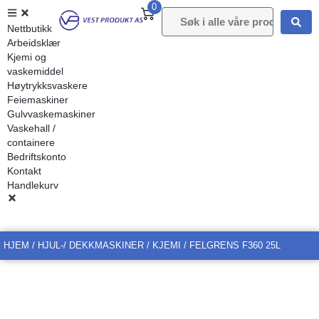
0
Nettbutikk
Arbeidsklær
Kjemi og
vaskemiddel
Høytrykksvaskere
Feiemaskiner
Gulvvaskemaskiner
Vaskehall /
containere
Bedriftskonto
Kontakt
Handlekurv
HJEM
/
HJUL-/ DEKKMASKINER
/
KJEMI
/ FELGRENS F360 25L