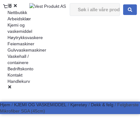
0
Nettbutikk
Arbeidsklær
Kjemi og
vaskemiddel
Høytrykksvaskere
Feiemaskiner
Gulvvaskemaskiner
Vaskehall /
containere
Bedriftskonto
Kontakt
Handlekurv
Hjem
/
KJEMI OG VASKEMIDDEL
/
Kjøretøy
/
Dekk & felg
/ Felgbørste
Mikrofiber SGA (45cm)