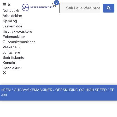
0
Nettbutikk
Arbeidsklær
Kjemi og
vaskemiddel
Høytrykksvaskere
Feiemaskiner
Gulvvaskemaskiner
Vaskehall /
containere
Bedriftskonto
Kontakt
Handlekurv
HJEM
/
GULVVASKEMASKINER
/
OPPSKURING OG HIGH-SPEED
/ EP
430