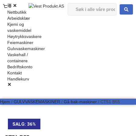
0
Nettbutikk
Arbeidsklær
Kjemi og
vaskemiddel
Høytrykksvaskere
Feiemaskiner
Gulvvaskemaskiner
Vaskehall /
containere
Bedriftskonto
Kontakt
Handlekurv
Hjem
/
GULVVASKEMASKINER
/
Gå bak-maskiner
/ CT51 B55
SALG: 36%