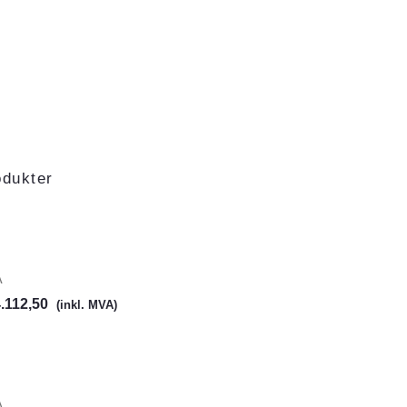
odukter
A
.112,50
(inkl. MVA)
A