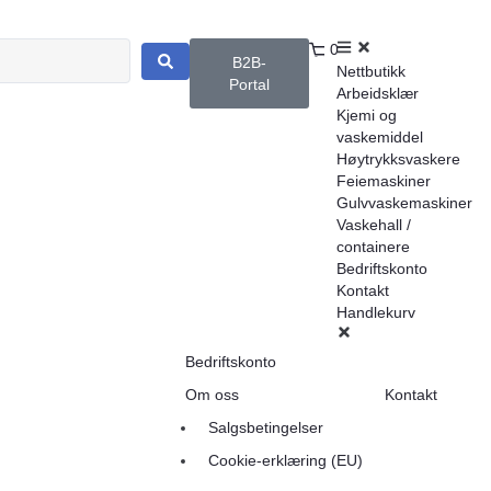
0
B2B-
Nettbutikk
Portal
Arbeidsklær
Kjemi og
vaskemiddel
Høytrykksvaskere
Feiemaskiner
Gulvvaskemaskiner
Vaskehall /
containere
Bedriftskonto
Kontakt
Handlekurv
Bedriftskonto
Om oss
Kontakt
Salgsbetingelser
Cookie-erklæring (EU)