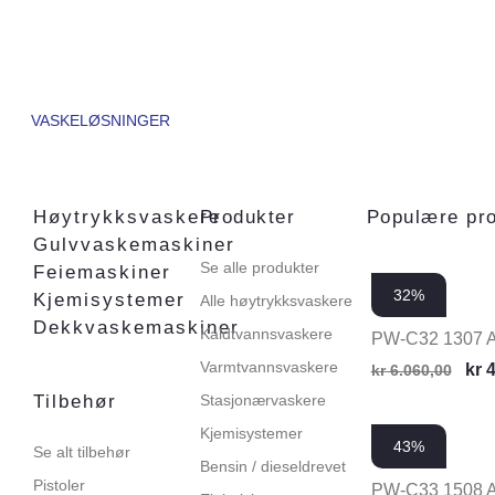
VASKELØSNINGER
Høytrykksvaskere
Produkter
Populære pr
Gulvvaskemaskiner
Se alle produkter
Feiemaskiner
32%
Kjemisystemer
Alle høytrykksvaskere
Dekkvaskemaskiner
Kaldtvannsvaskere
PW-C32 1307 
Varmtvannsvaskere
kr
4
kr
6.060,00
Tilbehør
Stasjonærvaskere
Kjemisystemer
43%
Se alt tilbehør
Bensin / dieseldrevet
Pistoler
PW-C33 1508 