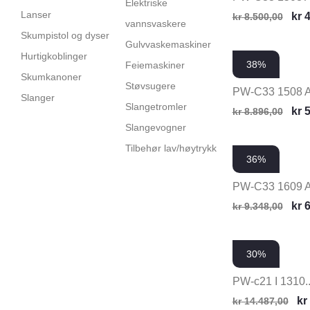
Elektriske
Lanser
kr
4
kr
8.500,00
vannsvaskere
Skumpistol og dyser
Gulvvaskemaskiner
Hurtigkoblinger
38%
Feiemaskiner
Skumkanoner
Støvsugere
PW-C33 1508 
Slanger
Slangetromler
kr
5
kr
8.896,00
Slangevogner
Tilbehør lav/høytrykk
36%
PW-C33 1609 
kr
6
kr
9.348,00
30%
PW-c21 I 1310..
kr
kr
14.487,00