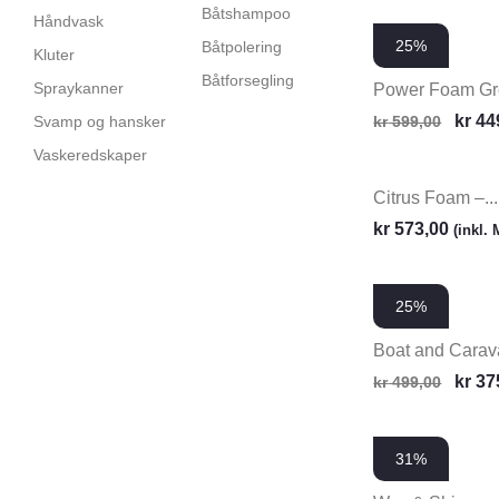
Båtshampoo
Håndvask
25%
Båtpolering
Kluter
Båtforsegling
Spraykanner
Power Foam Gre
kr
44
Svamp og hansker
kr
599,00
Vaskeredskaper
Citrus Foam –...
kr
573,00
(inkl.
25%
Boat and Carava
kr
37
kr
499,00
31%