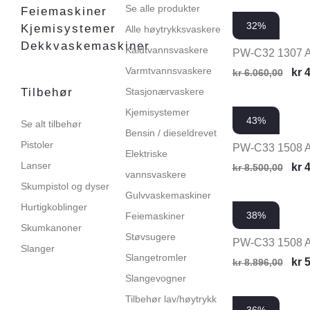
Se alle produkter
Feiemaskiner
32%
Kjemisystemer
Alle høytrykksvaskere
Dekkvaskemaskiner
Kaldtvannsvaskere
PW-C32 1307 
Varmtvannsvaskere
kr
4
kr
6.060,00
Tilbehør
Stasjonærvaskere
Kjemisystemer
43%
Se alt tilbehør
Bensin / dieseldrevet
Pistoler
PW-C33 1508 
Elektriske
Lanser
kr
4
kr
8.500,00
vannsvaskere
Skumpistol og dyser
Gulvvaskemaskiner
Hurtigkoblinger
38%
Feiemaskiner
Skumkanoner
Støvsugere
PW-C33 1508 
Slanger
Slangetromler
kr
5
kr
8.896,00
Slangevogner
Tilbehør lav/høytrykk