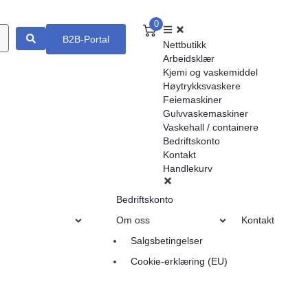
0
B2B-Portal
Nettbutikk
Arbeidsklær
Kjemi og vaskemiddel
Høytrykksvaskere
Feiemaskiner
Gulvvaskemaskiner
Vaskehall / containere
Bedriftskonto
Kontakt
Handlekurv
Bedriftskonto
Om oss
Kontakt
Salgsbetingelser
Cookie-erklæring (EU)