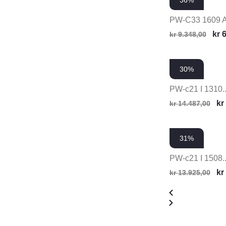
36%
PW-C33 1609 
kr
6
kr
9.348,00
30%
PW-c21 I 1310..
kr
kr
14.487,00
31%
PW-c21 I 1508..
kr
kr
13.925,00