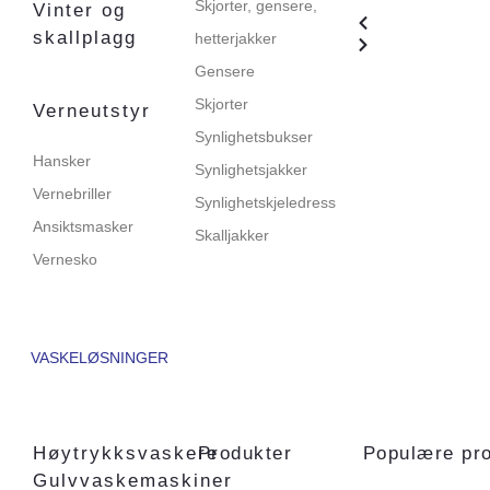
Skjorter, gensere,
Vinter og
skallplagg
hetterjakker
Gensere
Skjorter
Verneutstyr
Synlighetsbukser
Hansker
Synlighetsjakker
Vernebriller
Synlighetskjeledress
Ansiktsmasker
Skalljakker
Vernesko
VASKELØSNINGER
Høytrykksvaskere
Produkter
Populære pr
Gulvvaskemaskiner