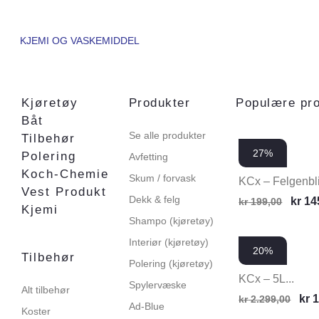
KJEMI OG VASKEMIDDEL
Kjøretøy
Produkter
Populære pr
Båt
Se alle produkter
Tilbehør
27%
Polering
Avfetting
Koch-Chemie
Skum / forvask
KCx – Felgenblit
Vest Produkt
Dekk & felg
kr
14
kr
199,00
Kjemi
Shampo (kjøretøy)
Interiør (kjøretøy)
20%
Tilbehør
Polering (kjøretøy)
KCx – 5L...
Spylervæske
Alt tilbehør
kr
1
kr
2.299,00
Ad-Blue
Koster