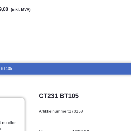
9,00
(inkl. MVA)
 BT105
CT231 BT105
Artikkelnummer:
178159
.no eller
m