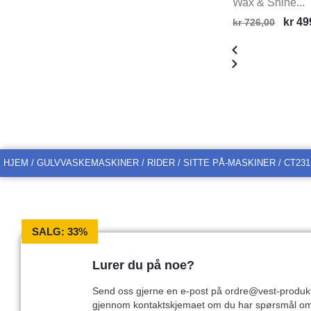
Wax & Shine...
kr
49
kr
726,00
HJEM
/
GULVVASKEMASKINER
/
RIDER / SITTE PÅ-MASKINER
/ CT231
SALG: 33%
Lurer du på noe?
Send oss gjerne en e-post på ordre@vest-produkt
gjennom kontaktskjemaet om du har spørsmål o